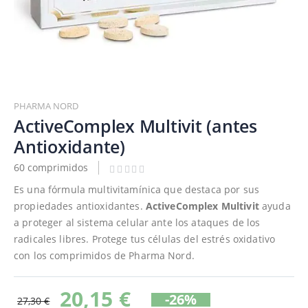
Saltar
al
PHARMA NORD
comienzo
ActiveComplex Multivit (antes
de
Antioxidante)
la
galería
60 comprimidos
de
Es una fórmula multivitamínica que destaca por sus
imágenes
propiedades antioxidantes.
ActiveComplex Multivit
ayuda
a proteger al sistema celular ante los ataques de los
radicales libres. Protege tus células del estrés oxidativo
con los comprimidos de Pharma Nord.
20,15 €
-26%
27,30 €