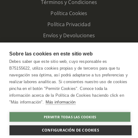
Términos y Condiciones
Política Cookies
Política Privacidad
Envíos y Devoluciones
Sobre las cookies en este sitio web
Debes saber que este sitio web, cuyo responsable es
B75155622, utiliza cookies propias y de terceros para que tu
navegación sea óptima, así podrá adaptarse a tus preferencias y
realizar labores analíticas. Si consientes nuestro uso de cookies
pincha en el botón "Permitir Cookies". Conoce toda la
información acerca de la Política de Cookies haciendo click en
"Más información".
Más información
HerbolarioWeb © 2026. All Rights Reserved
PERMITIR TODAS LAS COOKIES
COMPRAR
CONFIGURACIÓN DE COOKIES