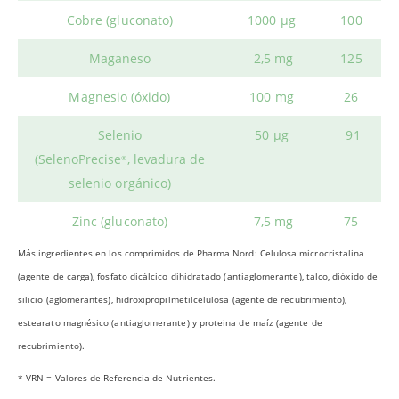
Cobre (gluconato)
1000 μg
100
Maganeso
2,5 mg
125
Magnesio (óxido)
100 mg
26
Selenio
50 μg
91
(SelenoPrecise
, levadura de
®
selenio orgánico)
Zinc (gluconato)
7,5 mg
75
Más ingredientes en los comprimidos de Pharma Nord: Celulosa microcristalina
(agente de carga), fosfato dicálcico dihidratado (antiaglomerante), talco, dióxido de
silicio (aglomerantes), hidroxipropilmetilcelulosa (agente de recubrimiento),
estearato magnésico (antiaglomerante) y proteina de maíz (agente de
recubrimiento).
* VRN = Valores de Referencia de Nutrientes.