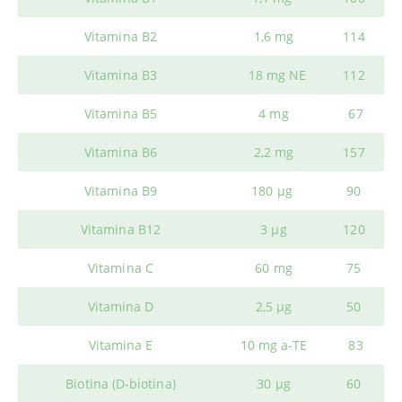
Vitamina B2
1,6 mg
114
Vitamina B3
18 mg NE
112
Vitamina B5
4 mg
67
Vitamina B6
2,2 mg
157
Vitamina B9
180 μg
90
Vitamina B12
3 μg
120
Vitamina C
60 mg
75
Vitamina D
2,5 μg
50
Vitamina E
10 mg a-TE
83
Biotina (D-biotina)
30 μg
60