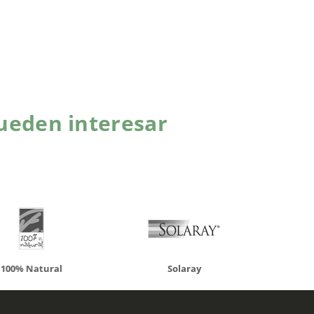
ueden interesar
atural
Solaray
LCN