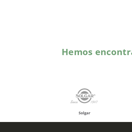
Hemos encontra
onusan
Solgar
Hifas 