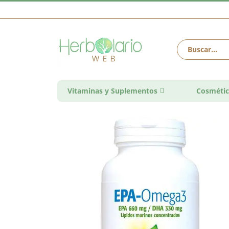
Vitaminas y Suplementos
Cosmétic
Saltar
al
final
de
la
galería
de
imágenes