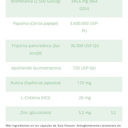
Bromelaína (2.500 GDU/g)
345,6 mg (864
GDU)
Papaína (
Carica papaya
)
3.600.000 USP-
PU
Tripsina pancreática (
Sus
36.000 USP-QU
scrofa
)
Aportando Quimotripsina
720 USP-QU
Rutina (
Sophorae japonica
)
170 mg
L-Cisteína (HCl)
20 mg
Zinc (gluconato)
5,2 mg
52
Más ingredientes en las cápsulas de Sura Vitasan: Antiaglomerantes (estearato de