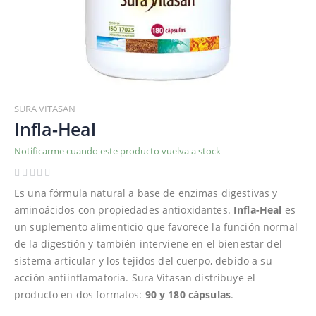
Saltar
al
SURA VITASAN
comienzo
Infla-Heal
de
Notificarme cuando este producto vuelva a stock
la
galería
de
Es una fórmula natural a base de enzimas digestivas y
imágenes
aminoácidos con propiedades antioxidantes.
Infla-Heal
es
un suplemento alimenticio que favorece la función normal
de la digestión y también interviene en el bienestar del
sistema articular y los tejidos del cuerpo, debido a su
acción antiinflamatoria. Sura Vitasan distribuye el
producto en dos formatos:
90 y 180 cápsulas
.