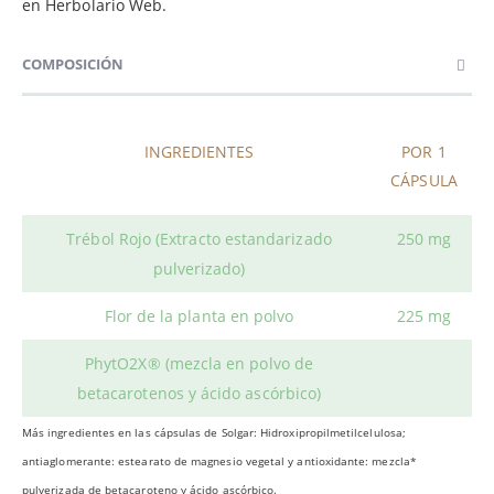
en Herbolario Web.
COMPOSICIÓN
INGREDIENTES
POR 1
CÁPSULA
Trébol Rojo (
Extracto estandarizado
250 mg
pulverizado)
Flor de la planta
en polvo
225 mg
PhytO2X® (mezcla en polvo de
betacarotenos y ácido ascórbico)
Más ingredientes en las cápsulas de Solgar: Hidroxipropilmetilcelulosa;
antiaglomerante: estearato de magnesio vegetal y antioxidante: mezcla*
pulverizada de betacaroteno y ácido ascórbico.