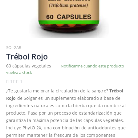
Saltar
al
SOLGAR
comienzo
Trébol Rojo
de
60 cápsulas vegetales
Notificarme cuando este producto
la
vuelva a stock
galería
de
imágenes
¿Te gustaría mejorar la circulación de la sangre?
Trébol
Rojo
de Solgar es un suplemento elaborado a base de
ingredientes naturales como la hierba que da nombre al
producto. Pasa por un proceso de estandarización que
garantiza la máxima potencia de las cápsulas vegetales.
Incluye PhytO 2X, una combinación de antioxidantes que
permiten mantener la frescura de los componentes