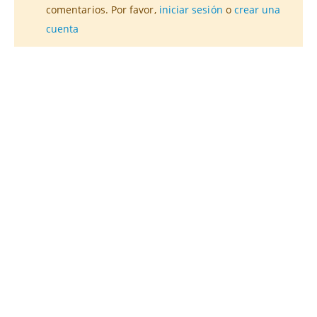
comentarios. Por favor,
iniciar sesión
o
crear una
cuenta