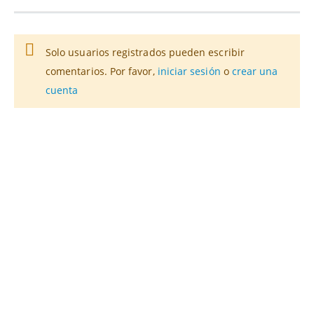
Solo usuarios registrados pueden escribir
comentarios. Por favor,
iniciar sesión
o
crear una
cuenta