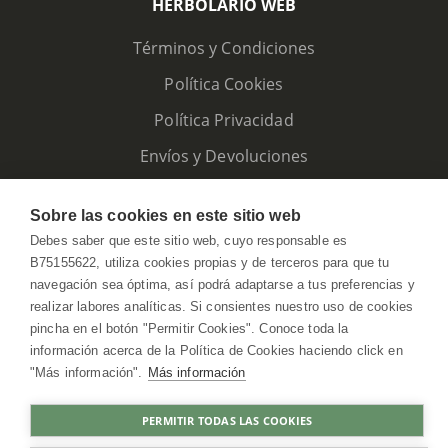
HERBOLARIO WEB
Términos y Condiciones
Política Cookies
Política Privacidad
Envíos y Devoluciones
Sobre las cookies en este sitio web
Debes saber que este sitio web, cuyo responsable es
B75155622, utiliza cookies propias y de terceros para que tu
navegación sea óptima, así podrá adaptarse a tus preferencias y
realizar labores analíticas. Si consientes nuestro uso de cookies
pincha en el botón "Permitir Cookies". Conoce toda la
información acerca de la Política de Cookies haciendo click en
"Más información".
Más información
HerbolarioWeb © 2026. All Rights Reserved
PERMITIR TODAS LAS COOKIES