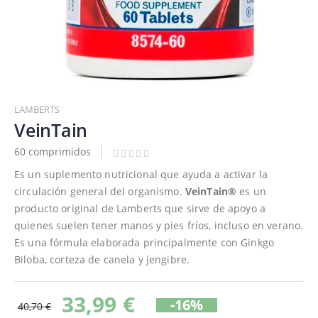
Saltar
al
LAMBERTS
comienzo
VeinTain
de
60 comprimidos
la
galería
Es un suplemento nutricional que ayuda a activar la
de
circulación general del organismo.
VeinTain®
es un
imágenes
producto original de Lamberts que sirve de apoyo a
quienes suelen tener manos y pies fríos, incluso en verano.
Es una fórmula elaborada principalmente con Ginkgo
Biloba, corteza de canela y jengibre.
33,99 €
-16%
40,70 €