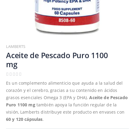
Saltar
al
LAMBERTS
comienzo
Aceite de Pescado Puro 1100
de
mg
la
galería
de
Es un complemento alimenticio que ayuda a la salud del
imágenes
corazón y el cerebro, gracias a su contenido en ácidos
grasos esenciales Omega 3 (EPA y DHA).
Aceite de Pescado
Puro 1100 mg
también apoya la función regular de la
visión, Lamberts distribuye este producto en envases con
60 y 120 cápsulas
.