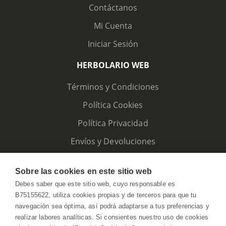
Contáctanos
Mi Cuenta
Iniciar Sesión
HERBOLARIO WEB
Términos y Condiciones
Política Cookies
Política Privacidad
Envíos y Devoluciones
Sobre las cookies en este sitio web
Debes saber que este sitio web, cuyo responsable es
B75155622, utiliza cookies propias y de terceros para que tu
navegación sea óptima, así podrá adaptarse a tus preferencias y
realizar labores analíticas. Si consientes nuestro uso de cookies