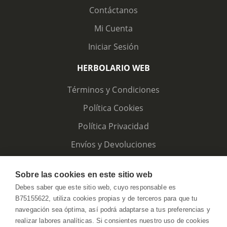
Contáctanos
Mi Cuenta
Iniciar Sesión
HERBOLARIO WEB
Términos y Condiciones
Política Cookies
Política Privacidad
Envíos y Devoluciones
Sobre las cookies en este sitio web
Debes saber que este sitio web, cuyo responsable es
B75155622, utiliza cookies propias y de terceros para que tu
navegación sea óptima, así podrá adaptarse a tus preferencias y
realizar labores analíticas. Si consientes nuestro uso de cookies