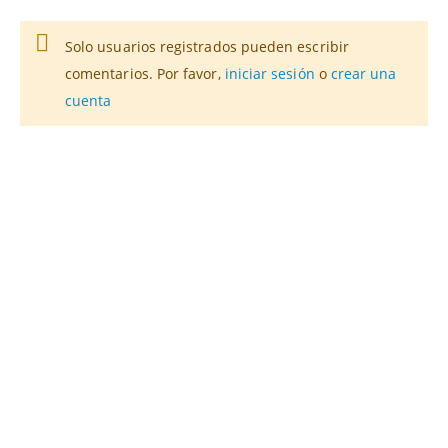
Solo usuarios registrados pueden escribir
comentarios. Por favor,
iniciar sesión
o
crear una
cuenta