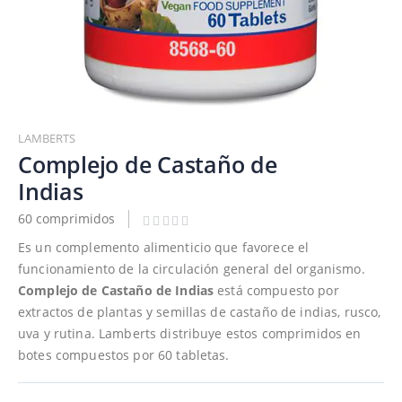
Saltar
al
LAMBERTS
comienzo
Complejo de Castaño de
de
Indias
la
galería
60 comprimidos
de
Es un complemento alimenticio que favorece el
imágenes
funcionamiento de la circulación general del organismo.
Complejo de Castaño de Indias
está compuesto por
extractos de plantas y semillas de castaño de indias, rusco,
uva y rutina. Lamberts distribuye estos comprimidos en
botes compuestos por 60 tabletas.