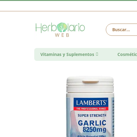
Vitaminas y Suplementos
Cosmétic
Saltar
al
final
de
la
galería
de
imágenes