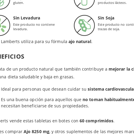
gluten.
productos lácteos.
redientes en las tabletas de Lamberts: Agentes de carga (carbonato cálcico, celulosa), agen
s, el ajo puede ser beneficioso a la hora de combatir ciertas bac
glomerantes (dióxido de silicio, ácido esteárico, estearato de magnesio).
Sin Levadura
Sin Soja
Está elaborado por compuestos azufrados como la
aliína
, que es 
Este producto no contiene
Este producto no cont
levadura.
trazas de soja.
Cada tableta proporciona
8.250
mg de ajo fresco
, con un potencia
Lamberts utiliza para su fórmula
ajo natural
.
EFICIOS
ata de un producto natural que también contribuye a
mejorar la c
una dieta saludable y baja en grasas.
Ideal para personas que desean cuidar su
sistema cardiovascula
Es una buena opción para aquellos que
no toman habitualmente
necesitan beneficiarse de sus propiedades.
rts vende estas tabletas en botes con
60 comprimidos
.
Productos relacionados
es comprar
Ajo 8250 mg
, y otros suplementos de las mejores marc