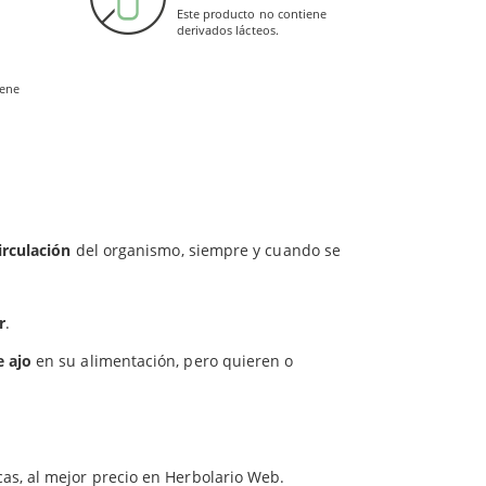
tes de recubrimiento (hidroxipropil metilcelulosa)
Este producto no contiene
terias u
hongos
.
derivados lácteos.
convertida en alicina al machacar el ajo.
iene
l de alicina de 5500 μg.
irculación
del organismo, siempre y cuando se
r
.
 ajo
en su alimentación, pero quieren o
as, al mejor precio en Herbolario Web.