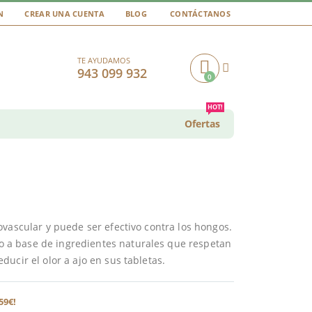
N
CREAR UNA CUENTA
BLOG
CONTÁCTANOS
TE AYUDAMOS
943 099 932
0
Cart
HOT!
Ofertas
vascular y puede ser efectivo contra los hongos.
 a base de ingredientes naturales que respetan
ucir el olor a ajo en sus tabletas.
59€!