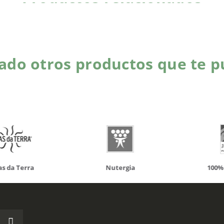
do otros productos que te p
da Terra
Nutergia
100% N