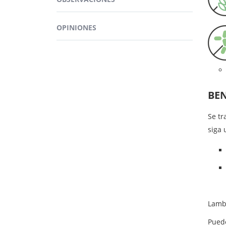
Más ing
Ademá
y antia
OPINIONES
BEN
Se tr
siga 
Lambe
Pued