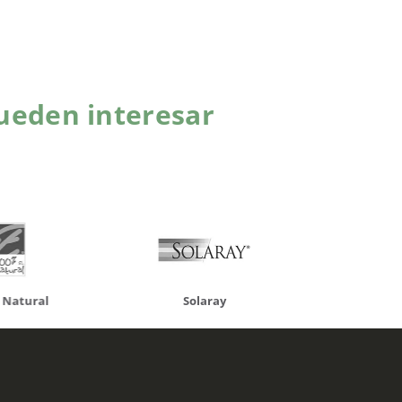
ueden interesar
atural
Solaray
LCN