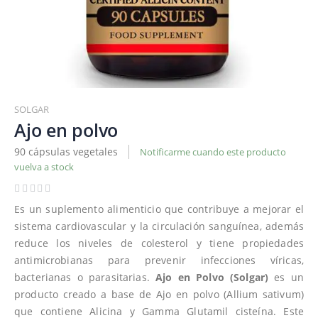
Saltar
al
SOLGAR
comienzo
Ajo en polvo
de
90 cápsulas vegetales
Notificarme cuando este producto
la
vuelva a stock
galería
de
imágenes
Es un suplemento alimenticio que contribuye a mejorar el
sistema cardiovascular y la circulación sanguínea, además
reduce los niveles de colesterol y tiene propiedades
antimicrobianas para prevenir infecciones víricas,
bacterianas o parasitarias.
Ajo en Polvo (Solgar)
es un
producto creado a base de Ajo en polvo (Allium sativum)
que contiene Alicina y Gamma Glutamil cisteína. Este