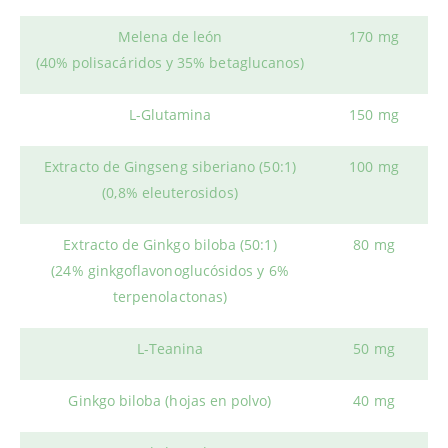
Melena de león
170 mg
(40% polisacáridos y 35% betaglucanos)
L-Glutamina
150 mg
Extracto de Gingseng siberiano (50:1)
100 mg
(0,8% eleuterosidos)
Extracto de Ginkgo biloba (50:1)
80 mg
(24% ginkgoflavonoglucósidos y 6%
terpenolactonas)
L-Teanina
50 mg
Ginkgo biloba (hojas en polvo)
40 mg