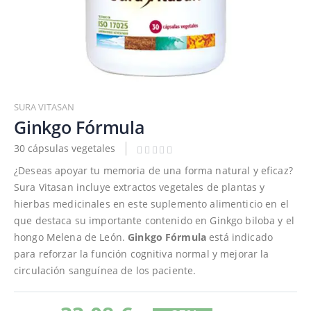
Saltar
al
SURA VITASAN
comienzo
Ginkgo Fórmula
de
30 cápsulas vegetales
la
galería
¿Deseas apoyar tu memoria de una forma natural y eficaz?
de
Sura Vitasan incluye extractos vegetales de plantas y
imágenes
hierbas medicinales en este suplemento alimenticio en el
que destaca su importante contenido en Ginkgo biloba y el
hongo Melena de León.
Ginkgo Fórmula
está indicado
para reforzar la función cognitiva normal y mejorar la
circulación sanguínea de los paciente.