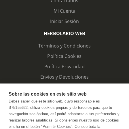
Contáctanos
Mi Cuenta
Iniciar Sesión
HERBOLARIO WEB
Términos y Condiciones
Política Cookies
Política Privacidad
Envíos y Devoluciones
Sobre las cookies en este sitio web
Debes saber que este sitio web, cuyo responsable es
B75155622, utiliza cookies propias y de terceros para que tu
navegación sea óptima, así podrá adaptarse a tus preferencias y
realizar labores analíticas. Si consientes nuestro uso de cookies
pincha en el botón "Permitir Cookies". Conoce toda la