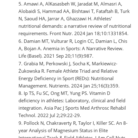
Amawi A, AlKasasbeh W, Jaradat M, Almasri A,
Alobaidi S, Hammad AA, Bishtawi T, Fataftah B, Turk
N, Saoud HA, Jarrar A, Ghazzawi H. Athletes'
nutritional demands: a narrative review of nutritional
requirements. Front Nutr. 2024 Jan 18;10:1331854.
Damian MT, Vulturar R, Login CC, Damian L, Chis
A, Bojan A. Anemia in Sports: A Narrative Review.
Life (Basel). 2021 Sep 20;11(9):987.
Grabia M, Perkowski J, Socha K, Markiewicz-
Żukowska R. Female Athlete Triad and Relative
Energy Deficiency in Sport (REDs): Nutritional
Management. Nutrients. 2024 Jan 25;16(3):359.
Ip TS, Fu SC, Ong MT, Yung PS. Vitamin D
deficiency in athletes: Laboratory, clinical and field
integration. Asia Pac J Sports Med Arthrosc Rehabil
Technol. 2022 Jul 2;29:22-29.
Pollock N, Chakraverty R, Taylor I, Killer SC. An 8-
year Analysis of Magnesium Status in Elite
International Track & Field Athletes. J Am Coll Nutr.