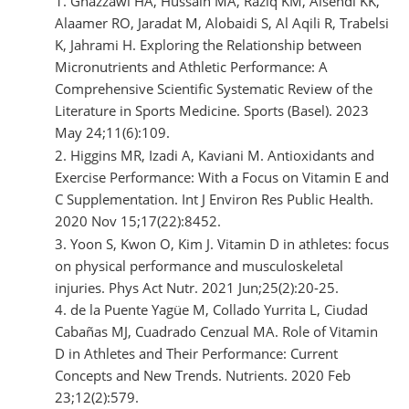
Ghazzawi HA, Hussain MA, Raziq KM, Alsendi KK,
Alaamer RO, Jaradat M, Alobaidi S, Al Aqili R, Trabelsi
K, Jahrami H. Exploring the Relationship between
Micronutrients and Athletic Performance: A
Comprehensive Scientific Systematic Review of the
Literature in Sports Medicine. Sports (Basel). 2023
May 24;11(6):109.
Higgins MR, Izadi A, Kaviani M. Antioxidants and
Exercise Performance: With a Focus on Vitamin E and
C Supplementation. Int J Environ Res Public Health.
2020 Nov 15;17(22):8452.
Yoon S, Kwon O, Kim J. Vitamin D in athletes: focus
on physical performance and musculoskeletal
injuries. Phys Act Nutr. 2021 Jun;25(2):20-25.
de la Puente Yagüe M, Collado Yurrita L, Ciudad
Cabañas MJ, Cuadrado Cenzual MA. Role of Vitamin
D in Athletes and Their Performance: Current
Concepts and New Trends. Nutrients. 2020 Feb
23;12(2):579.