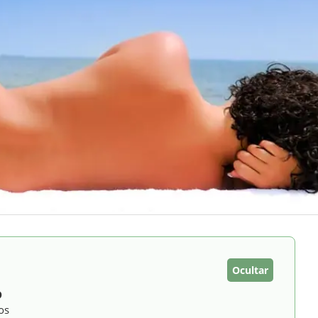
Ocultar
D
os