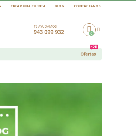
N
CREAR UNA CUENTA
BLOG
CONTÁCTANOS
TE AYUDAMOS
943 099 932
0
Cart
HOT!
Ofertas