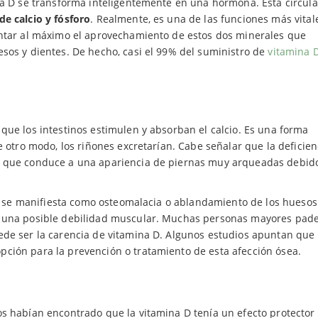
la D se transforma inteligentemente en una hormona. Esta circula
de calcio y fósforo
. Realmente, es una de las funciones más vital
entar al máximo el aprovechamiento de estos dos minerales que
sos y dientes. De hecho, casi el 99% del suministro de
vitamina 
que los intestinos estimulen y absorban el calcio. Es una forma
e otro modo, los riñones excretarían. Cabe señalar que la deficien
lo que conduce a una apariencia de piernas muy arqueadas debido
a D se manifiesta como osteomalacia o ablandamiento de los huesos
n una posible debilidad muscular. Muchas personas mayores pad
ede ser la carencia de vitamina D. Algunos estudios apuntan que 
ción para la prevención o tratamiento de esta afección ósea.
os habían encontrado que la vitamina D tenía un efecto protector