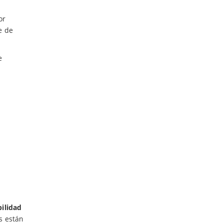
or
e de
e
ilidad
es están