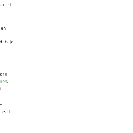
vo este
o en
 debajo
2018
iños
.
r
uy
des de