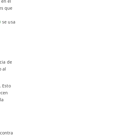
 en el
es que
D
se usa
cia de
 al
. Esto
ecen
la
 contra