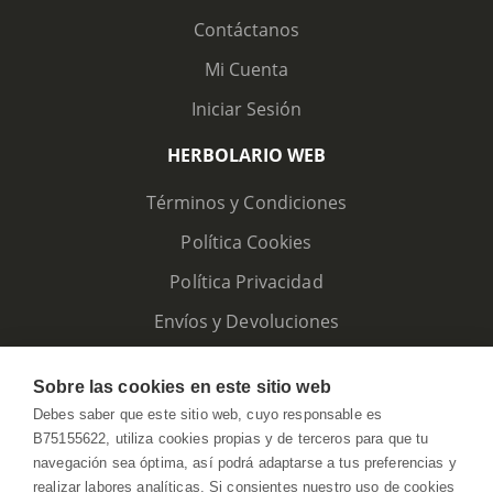
Contáctanos
Mi Cuenta
Iniciar Sesión
HERBOLARIO WEB
Términos y Condiciones
Política Cookies
Política Privacidad
Envíos y Devoluciones
Sobre las cookies en este sitio web
Debes saber que este sitio web, cuyo responsable es
B75155622, utiliza cookies propias y de terceros para que tu
navegación sea óptima, así podrá adaptarse a tus preferencias y
realizar labores analíticas. Si consientes nuestro uso de cookies