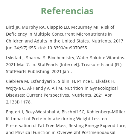
Referencias
Bird JK, Murphy RA, Ciappio ED, McBurney MI. Risk of
Deficiency in Multiple Concurrent Micronutrients in
Children and Adults in the United States. Nutrients. 2017
Jun 24;9(7):655. doi: 10.3390/nu9070655.
Lykstad J, Sharma S. Biochemistry, Water Soluble Vitamins.
2021 Mar 7. In: StatPearls [Internet]. Treasure Island (FL):
StatPearls Publishing; 2021 Jan–.
Ciebiera M, Esfandyari S, Siblini H, Prince L, Elkafas H,
Wojtyła C, Al-Hendy A, Ali M. Nutrition in Gynecological
Diseases: Current Perspectives. Nutrients. 2021 Apr
2;13(4):1178.
Englert I, Bosy-Westphal A, Bischoff SC, Kohlenberg-Müller
K. Impact of Protein Intake during Weight Loss on
Preservation of Fat-Free Mass, Resting Energy Expenditure,
and Physical Function in Overweight Postmenopausal