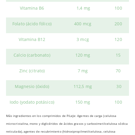
Vitamina B6
1,4 mg
100
Folato (ácido fólico)
400 mcg
200
Vitamina B12
3 mcg
120
Calcio (carbonato)
120 mg
15
Zinc (citrato)
7 mg
70
Magnesio (óxido)
112,5 mg
30
Iodo (yodato potásico)
150 mg
100
Más ingredientes en los comprimidos de PiLeJe: Agentes de carga (celulosa
microcristalina, mono y diglicéridos de ácidos grasos y carboximetilcelulosa sódica
reticulada), agentes de recubrimiento (hidroxipropilmetilcelulosa, celulosa