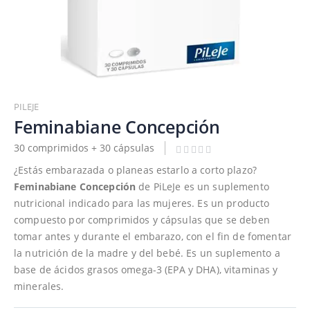
Saltar
al
PILEJE
comienzo
Feminabiane Concepción
de
30 comprimidos + 30 cápsulas
la
galería
¿Estás embarazada o planeas estarlo a corto plazo?
de
Feminabiane Concepción
de PiLeJe es un suplemento
imágenes
nutricional indicado para las mujeres. Es un producto
compuesto por comprimidos y cápsulas que se deben
tomar antes y durante el embarazo, con el fin de fomentar
la nutrición de la madre y del bebé. Es un suplemento a
base de ácidos grasos omega-3 (EPA y DHA), vitaminas y
minerales.