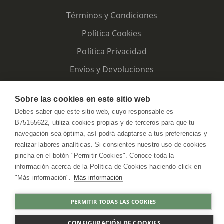
Términos y Condiciones
Política Cookies
Política Privacidad
Envíos y Devoluciones
Sobre las cookies en este sitio web
Debes saber que este sitio web, cuyo responsable es
B75155622, utiliza cookies propias y de terceros para que tu
navegación sea óptima, así podrá adaptarse a tus preferencias y
realizar labores analíticas. Si consientes nuestro uso de cookies
pincha en el botón "Permitir Cookies". Conoce toda la
información acerca de la Política de Cookies haciendo click en
"Más información".
Más información
HerbolarioWeb © 2026. All Rights Reserved
PERMITIR TODAS LAS COOKIES
COMPRAR
CONFIGURACIÓN DE COOKIES