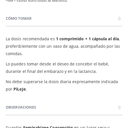
*VNR = Valores Nutricionales de Referencia.
CÓMO TOMAR
La dosis recomendada es
1 comprimido + 1 cápsula al día
,
preferiblemente con un vaso de agua, acompañado por las
comidas.
Lo puedes tomar desde el deseo de concebir el bebé,
durante el final del embarazo y en la lactancia.
No debe superarse la dosis diaria expresamente indicada
por
PiLeJe
.
OBSERVACIONES
Guardar
Feminabiane Concepción
en un lugar seco y