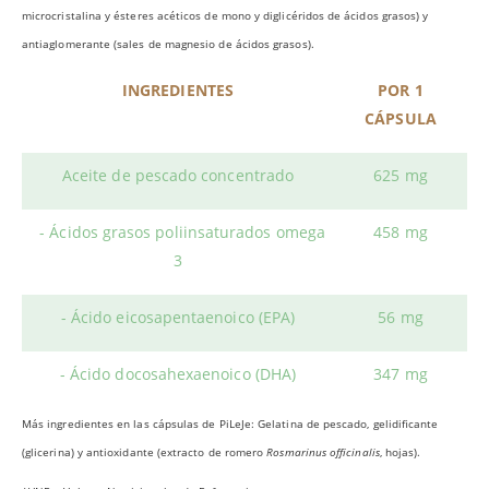
microcristalina y ésteres acéticos de mono y diglicéridos de ácidos grasos) y
antiaglomerante (sales de magnesio de ácidos grasos).
INGREDIENTES
POR 1
CÁPSULA
Aceite de pescado concentrado
625 mg
- Ácidos grasos poliinsaturados omega
458 mg
3
- Ácido eicosapentaenoico (EPA)
56 mg
- Ácido docosahexaenoico (DHA)
347 mg
Más ingredientes en las cápsulas de PiLeJe: Gelatina de pescado, gelidiﬁcante
(glicerina) y antioxidante (extracto de romero
Rosmarinus officinalis
, hojas).