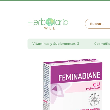
Vitaminas y Suplementos
Cosmétic
Saltar
al
final
de
la
galería
de
imágenes