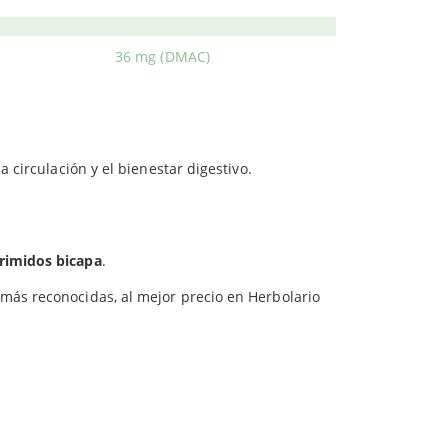
320 mg
ias patógenas a las paredes del tracto urinario,
36 mg (DMAC)
presenta en una cantidad de 2,5 mil millones de
sa para las vías urinarias.
circulación y el bienestar digestivo.
rimidos bicapa
.
 más reconocidas, al mejor precio en Herbolario