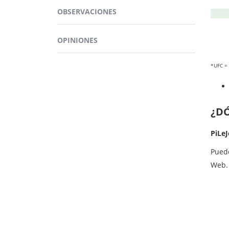
norm
OBSERVACIONES
OPINIONES
*UFC =
¿D
PiLeJ
Pued
Web.