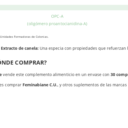
Extracto de canela
al del
sistema urinario
, especialmente en mujeres.
Extracto de arándano:
Sirve para dificultar la adhesión de bacter
OPC-A
evitando así su crecimiento.
(oligómero proantocianidina-A)
Lactobacillus helveticus LA 401:
Es una cepa microbiótica que se 
 Unidades Formadoras de Colonias.
UFC (Unidades Formadoras de Colonias) por comprimido. Beneficio
Extracto de canela:
Una especia con propiedades que refuerzan la 
ÓNDE COMPRAR?
e
vende este complemento alimenticio en un envase con
30 comp
es comprar
Feminabiane C.U.
, y otros suplementos de las marcas