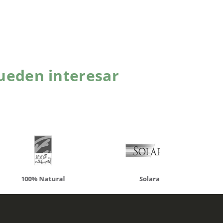
ueden interesar
atural
Solaray
LCN