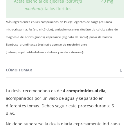
Acete esencial de ajedrea (
Satureja
40 mg
montana
), tallos floridos
Más ingredientes en los comprimidos de PiLeJe: Agentes de carga (celulosa
microcristalina, fosfato tricálcico), antiaglomerantes (fosfato de calcio, sales de
magnesio de ácidos grasos), espesante (alginato de sodio), polvo de bambú
Bambusa arundinacea (resina) y agente de recubrimiento
(hidroxipropilmetilcelulosa, celulosa y ácido esteárico).
CÓMO TOMAR
La dosis recomendada es de
4 comprimidos al día
,
acompañados por un vaso de agua y separado en
diferentes tomas. Debes seguir este proceso durante 5
días.
No debe superarse la dosis diaria expresamente indicada