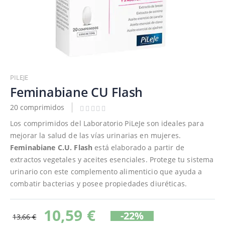
Saltar
al
PILEJE
comienzo
Feminabiane CU Flash
de
20 comprimidos
la
galería
Los comprimidos del Laboratorio PiLeJe son ideales para
de
mejorar la salud de las vías urinarias en mujeres.
imágenes
Feminabiane C.U. Flash
está elaborado a partir de
extractos vegetales y aceites esenciales. Protege tu sistema
urinario con este complemento alimenticio que ayuda a
combatir bacterias y posee propiedades diuréticas.
10,59 €
-22%
13,66 €