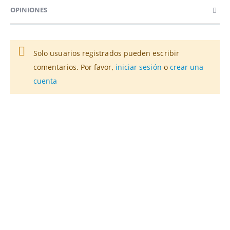
OPINIONES
Solo usuarios registrados pueden escribir
comentarios. Por favor,
iniciar sesión
o
crear una
cuenta