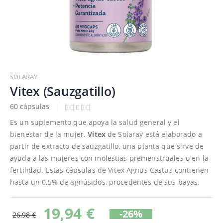
Saltar
al
SOLARAY
comienzo
Vitex (Sauzgatillo)
de
60 cápsulas
la
galería
Es un suplemento que apoya la salud general y el
de
bienestar de la mujer.
Vitex
de Solaray está elaborado a
imágenes
partir de extracto de sauzgatillo, una planta que sirve de
ayuda a las mujeres con molestias premenstruales o en la
fertilidad. Estas cápsulas de Vitex Agnus Castus contienen
hasta un 0,5% de agnúsidos, procedentes de sus bayas.
19,94 €
-26%
26,98 €