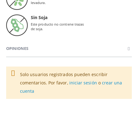
levadura.
Sin Soja
Este producto no contiene trazas
de soja.
OPINIONES
Solo usuarios registrados pueden escribir
comentarios. Por favor,
iniciar sesión
o
crear una
cuenta