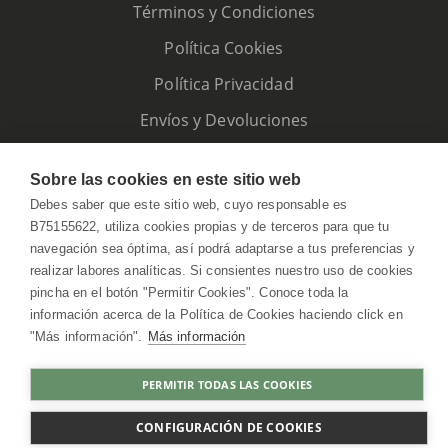
Términos y Condiciones
Política Cookies
Política Privacidad
Envíos y Devoluciones
Sobre las cookies en este sitio web
Debes saber que este sitio web, cuyo responsable es
B75155622, utiliza cookies propias y de terceros para que tu
navegación sea óptima, así podrá adaptarse a tus preferencias y
realizar labores analíticas. Si consientes nuestro uso de cookies
pincha en el botón "Permitir Cookies". Conoce toda la
información acerca de la Política de Cookies haciendo click en
"Más información".
Más información
HerbolarioWeb © 2026. All Rights Reserved
PERMITIR TODAS LAS COOKIES
AGOTADO
CONFIGURACIÓN DE COOKIES