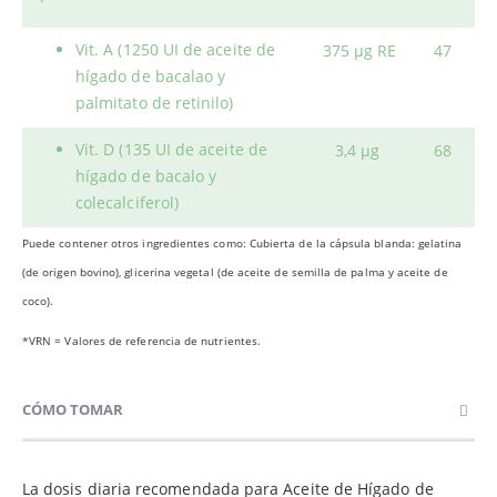
Vit. A (1250 UI de aceite de
375 μg RE
47
hígado de bacalao y
palmitato de retinilo)
Vit. D (135 UI de aceite de
3,4 μg
68
hígado de bacalo y
colecalciferol)
Puede contener otros ingredientes como: Cubierta de la cápsula blanda: gelatina
(de origen bovino), glicerina vegetal (de aceite de semilla de palma y aceite de
coco).
*VRN = Valores de referencia de nutrientes.
CÓMO TOMAR
La dosis diaria recomendada para Aceite de Hígado de