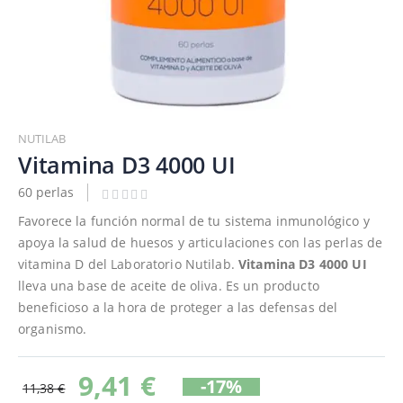
Saltar
al
NUTILAB
comienzo
Vitamina D3 4000 UI
de
60 perlas
la
galería
Favorece la función normal de tu sistema inmunológico y
de
apoya la salud de huesos y articulaciones con las perlas de
imágenes
vitamina D del Laboratorio Nutilab.
Vitamina D3 4000 UI
lleva una base de aceite de oliva. Es un producto
beneficioso a la hora de proteger a las defensas del
organismo.
9,41 €
-17%
11,38 €