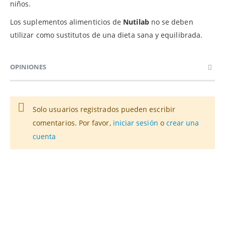
niños.
Los suplementos alimenticios de
Nutilab
no se deben
utilizar como sustitutos de una dieta sana y equilibrada.
OPINIONES
Solo usuarios registrados pueden escribir
comentarios. Por favor,
iniciar sesión
o
crear una
cuenta