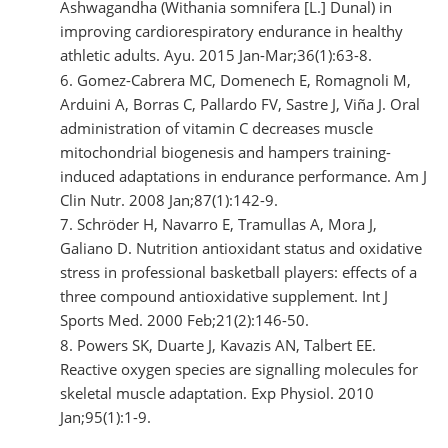
Ashwagandha (Withania somnifera [L.] Dunal) in
improving cardiorespiratory endurance in healthy
athletic adults. Ayu. 2015 Jan-Mar;36(1):63-8.
Gomez-Cabrera MC, Domenech E, Romagnoli M,
Arduini A, Borras C, Pallardo FV, Sastre J, Viña J. Oral
administration of vitamin C decreases muscle
mitochondrial biogenesis and hampers training-
induced adaptations in endurance performance. Am J
Clin Nutr. 2008 Jan;87(1):142-9.
Schröder H, Navarro E, Tramullas A, Mora J,
Galiano D. Nutrition antioxidant status and oxidative
stress in professional basketball players: effects of a
three compound antioxidative supplement. Int J
Sports Med. 2000 Feb;21(2):146-50.
Powers SK, Duarte J, Kavazis AN, Talbert EE.
Reactive oxygen species are signalling molecules for
skeletal muscle adaptation. Exp Physiol. 2010
Jan;95(1):1-9.