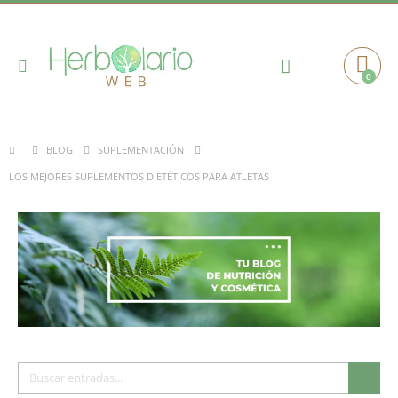
Toggle
0
Cart
Nav
BLOG
SUPLEMENTACIÓN
LOS MEJORES SUPLEMENTOS DIETÉTICOS PARA ATLETAS
Buscar
Busc