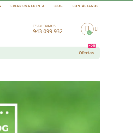
N
CREAR UNA CUENTA
BLOG
CONTÁCTANOS
TE AYUDAMOS
943 099 932
0
Cart
HOT!
Ofertas