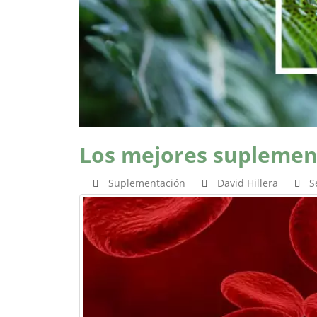
Los mejores suplemen
Suplementación
David Hillera
S