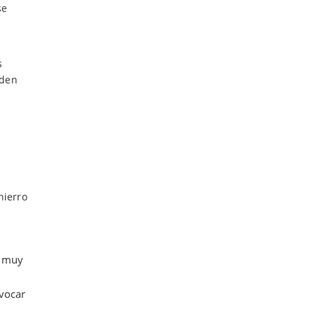
se
s
eden
hierro
s muy
ovocar