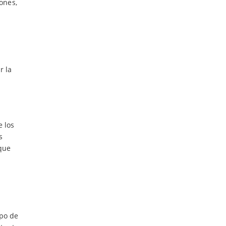
ones,
r la
e los
s
 que
rpo de