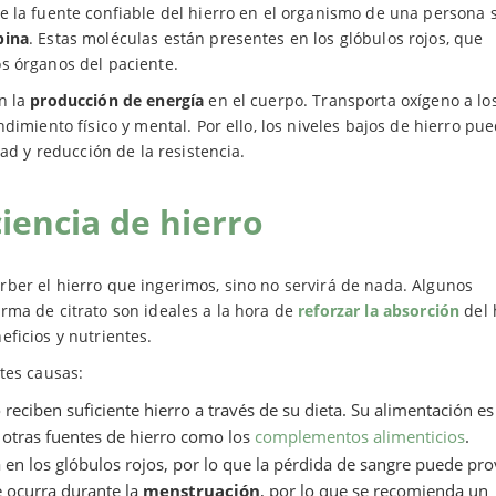
e la fuente confiable del hierro en el organismo de una persona 
bina
. Estas moléculas están presentes en los glóbulos rojos, que
s órganos del paciente.
n la
producción de energía
en el cuerpo. Transporta oxígeno a lo
dimiento físico y mental. Por ello, los niveles bajos de hierro pu
ad y reducción de la resistencia.
iencia de hierro
ber el hierro que ingerimos, sino no servirá de nada. Algunos
rma de citrato son ideales a la hora de
reforzar la absorción
del 
ficios y nutrientes.
tes causas:
reciben suficiente hierro a través de su dieta. Su alimentación e
r otras fuentes de hierro como los
complementos alimenticios
.
 en los glóbulos rojos, por lo que la pérdida de sangre puede pr
e ocurra durante la
menstruación
, por lo que se recomienda un