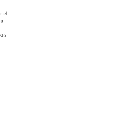
r el
ia
sto