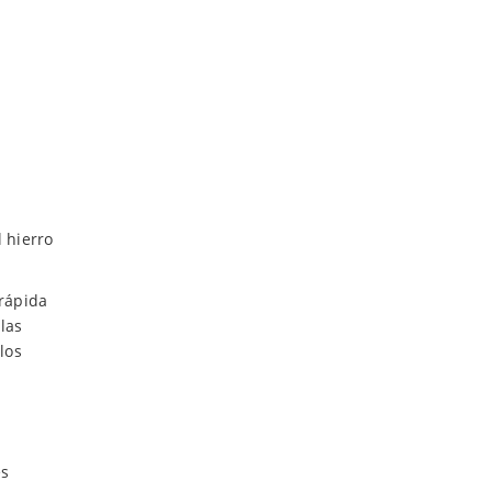
l hierro
 rápida
las
los
es