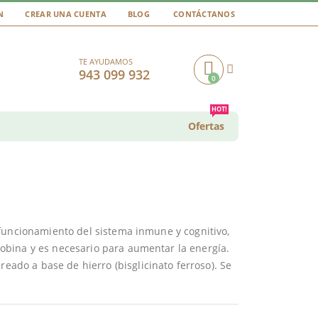
N
CREAR UNA CUENTA
BLOG
CONTÁCTANOS
TE AYUDAMOS
943 099 932
0
Cart
HOT!
Ofertas
funcionamiento del sistema inmune y cognitivo,
bina y es necesario para aumentar la energía.
eado a base de hierro (bisglicinato ferroso). Se