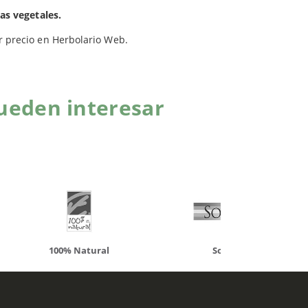
as vegetales.
r precio en Herbolario Web.
ueden interesar
atural
Solaray
LCN