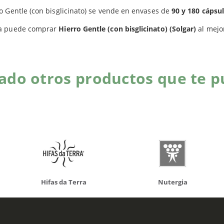
Productos relacionados
o Gentle (con bisglicinato) se vende en envases de
90 y 180 cápsul
a puede comprar
Hierro Gentle (con bisglicinato) (Solgar)
al mejo
do otros productos que te p
da Terra
Nutergia
100% N