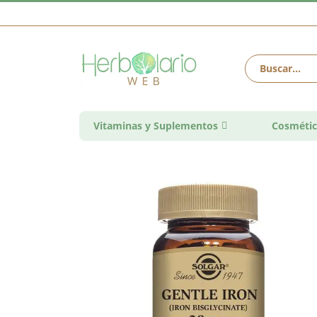
Vitaminas y Suplementos
Cosmétic
Saltar
al
final
de
la
galería
de
imágenes