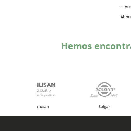
Hierr
Ahor
Hemos encontra
onusan
Solgar
Hifas 