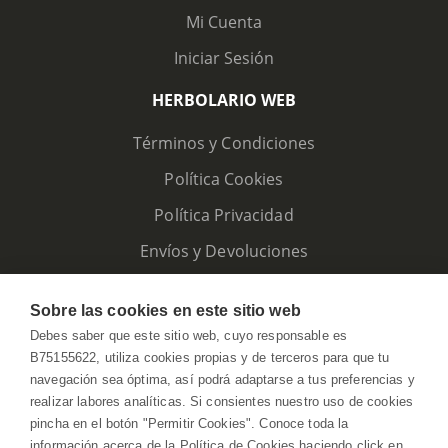
Mi Cuenta
Iniciar Sesión
HERBOLARIO WEB
Términos y Condiciones
Política Cookies
Política Privacidad
Envíos y Devoluciones
Sobre las cookies en este sitio web
Debes saber que este sitio web, cuyo responsable es
B75155622, utiliza cookies propias y de terceros para que tu
navegación sea óptima, así podrá adaptarse a tus preferencias y
realizar labores analíticas. Si consientes nuestro uso de cookies
pincha en el botón "Permitir Cookies". Conoce toda la
información acerca de la Política de Cookies haciendo click en