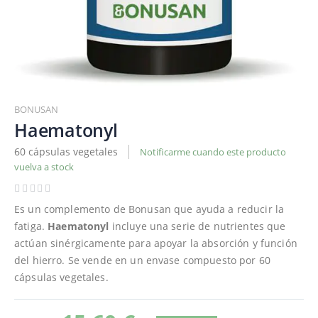
Saltar
al
BONUSAN
comienzo
Haematonyl
de
60 cápsulas vegetales
Notificarme cuando este producto
la
vuelva a stock
galería
de
imágenes
Es un complemento de Bonusan que ayuda a reducir la
fatiga.
Haematonyl
incluye una serie de nutrientes que
actúan sinérgicamente para apoyar la absorción y función
del hierro. Se vende en un envase compuesto por 60
cápsulas vegetales.