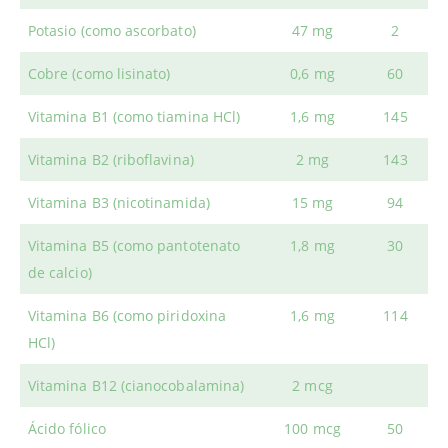
Potasio (como ascorbato)
47 mg
2
Cobre (como lisinato)
0,6 mg
60
Vitamina B1 (como tiamina HCl)
1,6 mg
145
Vitamina B2 (riboflavina)
2 mg
143
Vitamina B3 (nicotinamida)
15 mg
94
Vitamina B5 (como pantotenato
1,8 mg
30
de calcio)
Vitamina B6 (como piridoxina
1,6 mg
114
HCl)
Vitamina B12 (cianocobalamina)
2 mcg
Ácido fólico
100 mcg
50