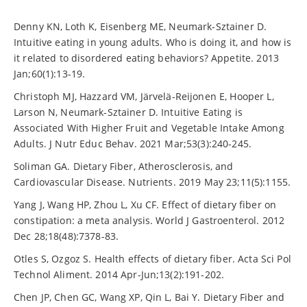
Denny KN, Loth K, Eisenberg ME, Neumark-Sztainer D.
Intuitive eating in young adults. Who is doing it, and how is
it related to disordered eating behaviors? Appetite. 2013
Jan;60(1):13-19.
Christoph MJ, Hazzard VM, Järvelä-Reijonen E, Hooper L,
Larson N, Neumark-Sztainer D. Intuitive Eating is
Associated With Higher Fruit and Vegetable Intake Among
Adults. J Nutr Educ Behav. 2021 Mar;53(3):240-245.
Soliman GA. Dietary Fiber, Atherosclerosis, and
Cardiovascular Disease. Nutrients. 2019 May 23;11(5):1155.
Yang J, Wang HP, Zhou L, Xu CF. Effect of dietary fiber on
constipation: a meta analysis. World J Gastroenterol. 2012
Dec 28;18(48):7378-83.
Otles S, Ozgoz S. Health effects of dietary fiber. Acta Sci Pol
Technol Aliment. 2014 Apr-Jun;13(2):191-202.
Chen JP, Chen GC, Wang XP, Qin L, Bai Y. Dietary Fiber and