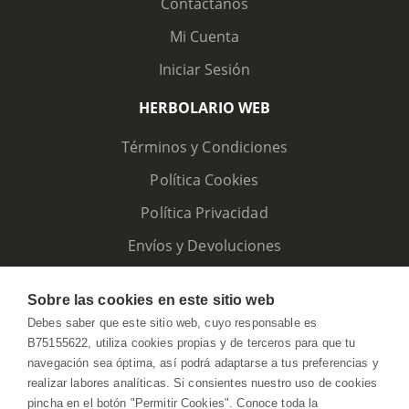
Contáctanos
Mi Cuenta
Iniciar Sesión
HERBOLARIO WEB
Términos y Condiciones
Política Cookies
Política Privacidad
Envíos y Devoluciones
Sobre las cookies en este sitio web
Debes saber que este sitio web, cuyo responsable es
B75155622, utiliza cookies propias y de terceros para que tu
navegación sea óptima, así podrá adaptarse a tus preferencias y
realizar labores analíticas. Si consientes nuestro uso de cookies
pincha en el botón "Permitir Cookies". Conoce toda la