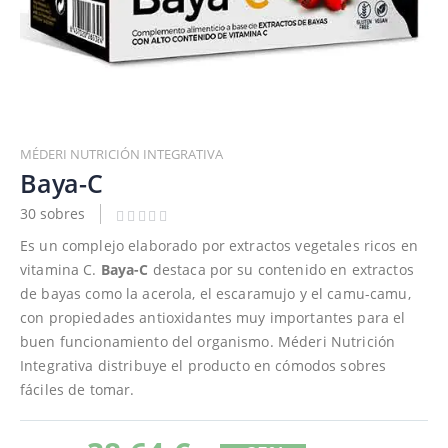
Saltar
al
MÉDERI NUTRICIÓN INTEGRATIVA
comienzo
Baya-C
de
30 sobres
la
galería
Es un complejo elaborado por extractos vegetales ricos en
de
vitamina C.
Baya-C
destaca por su contenido en extractos
imágenes
de bayas como la acerola, el escaramujo y el camu-camu,
con propiedades antioxidantes muy importantes para el
buen funcionamiento del organismo. Méderi Nutrición
Integrativa distribuye el producto en cómodos sobres
fáciles de tomar.