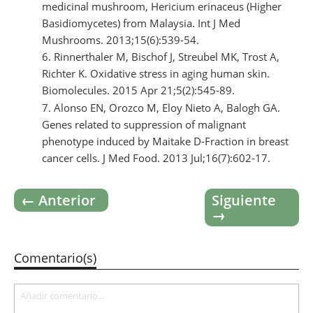
medicinal mushroom, Hericium erinaceus (Higher
Basidiomycetes) from Malaysia. Int J Med
Mushrooms. 2013;15(6):539-54.
Rinnerthaler M, Bischof J, Streubel MK, Trost A,
Richter K. Oxidative stress in aging human skin.
Biomolecules. 2015 Apr 21;5(2):545-89.
Alonso EN, Orozco M, Eloy Nieto A, Balogh GA.
Genes related to suppression of malignant
phenotype induced by Maitake D-Fraction in breast
cancer cells. J Med Food. 2013 Jul;16(7):602-17.
← Anterior
Siguiente
→
Comentario(s)