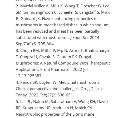
Myrdal Miller A, Mills K, Wong T, Drescher G, Lee
SM, Sirimuangmoon C, Schaefer S, Langstaff S, Minor
B, Guinard JX. Flavor-enhancing properties of
mushrooms in meat-based dishes in which sodium
has been reduced and meat has been partially
substituted with mushrooms. J Food Sci. 2014
Sep;79(9):S1795-804.
Chugh RM, Mittal P, Mp N, Arora T, Bhattacharya
T, Chopra H, Cavalu S, Gautam RK. Fungal
Mushrooms: A Natural Compound With Therapeutic
Applications. Front Pharmacol. 2022 Jul
13;13:925387.
Panda SK, Luyten W. Medicinal mushrooms:
Clinical perspective and challenges. Drug Discov
Today. 2022 Feb;27(2):636-651.
Lai PL, Naidu M, Sabaratnam V, Wong KH, David
RP, Kuppusamy UR, Abdullah N, Malek SN.
Neurotrophic properties of the Lion's mane