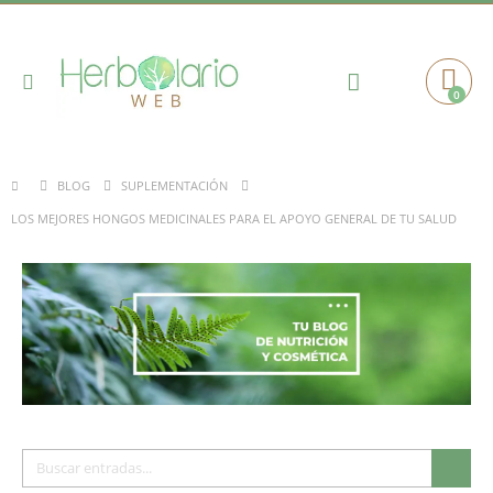
Toggle
0
Cart
Nav
BLOG
SUPLEMENTACIÓN
LOS MEJORES HONGOS MEDICINALES PARA EL APOYO GENERAL DE TU SALUD
Buscar
Busc