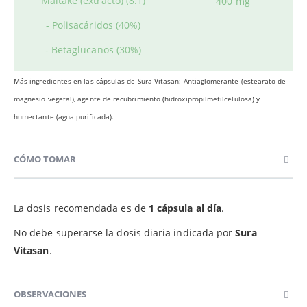
Maitake (extracto) (8:1)
400 mg
- Polisacáridos (40%)
- Betaglucanos (30%)
Más ingredientes en las cápsulas de Sura Vitasan: Antiaglomerante (estearato de
magnesio vegetal), agente de recubrimiento (hidroxipropilmetilcelulosa) y
humectante (agua purificada).
CÓMO TOMAR
La dosis recomendada es de
1 cápsula al día
.
No debe superarse la dosis diaria indicada por
Sura
Vitasan
.
OBSERVACIONES