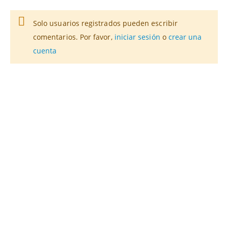
Solo usuarios registrados pueden escribir
comentarios. Por favor,
iniciar sesión
o
crear una
cuenta