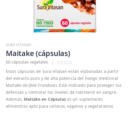
Saltar
al
SURA VITASAN
comienzo
Maitake (cápsulas)
de
60 cápsulas vegetales
la
galería
Estas cápsulas de Sura Vitasan están elaboradas a partir
de
del extracto puro y de alta potencia del hongo medicinal
imágenes
Maitake (
Grifola Frondosa
). Está indicado para proteger tus
defensas y controlar los niveles de colesterol en sangre.
Además,
Maitake en Cápsulas
es un suplemento
alimenticio apto para celiacos, veganos y vegetarianos.