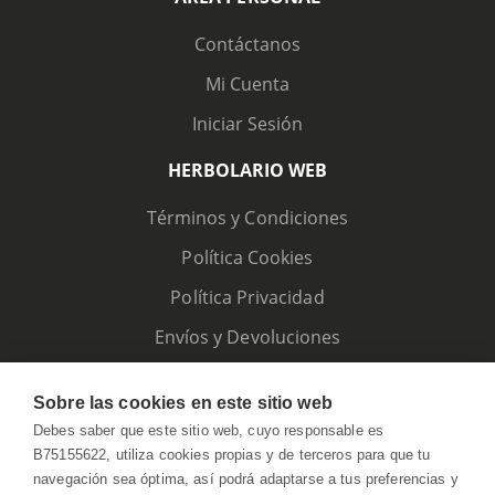
Contáctanos
Mi Cuenta
Iniciar Sesión
HERBOLARIO WEB
Términos y Condiciones
Política Cookies
Política Privacidad
Envíos y Devoluciones
Sobre las cookies en este sitio web
Debes saber que este sitio web, cuyo responsable es
B75155622, utiliza cookies propias y de terceros para que tu
navegación sea óptima, así podrá adaptarse a tus preferencias y