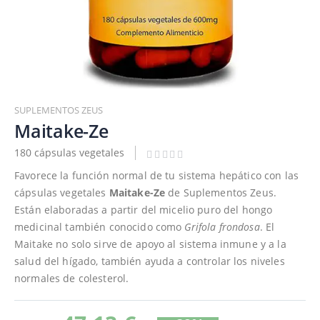
Saltar
al
SUPLEMENTOS ZEUS
comienzo
Maitake-Ze
de
180 cápsulas vegetales
la
galería
Favorece la función normal de tu sistema hepático con las
de
cápsulas vegetales
Maitake-Ze
de Suplementos Zeus.
imágenes
Están elaboradas a partir del micelio puro del hongo
medicinal también conocido como
Grifola frondosa
. El
Maitake no solo sirve de apoyo al sistema inmune y a la
salud del hígado, también ayuda a controlar los niveles
normales de colesterol.