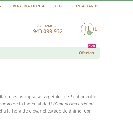
N
CREAR UNA CUENTA
BLOG
CONTÁCTANOS
TE AYUDAMOS
943 099 932
0
Cart
HOT!
Ofertas
diante estas cápsulas vegetales de Suplementos
ongo de la inmortalidad" (
Ganoderma lucidum
).
dad a la hora de elevar el estado de ánimo. Con