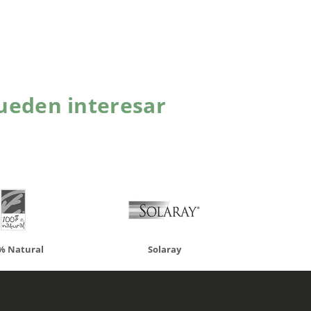
ueden interesar
atural
Solaray
LCN