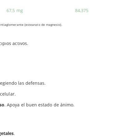
icelio
, incluido en forma de extracto en las
67,5 mg
84,375
 polisacáridos y triterpenos.
canos y los Ácidos Ganodéricos
.
 antiaglomerante (estearato de magnesio).
 el sistema P.M.C. (
Proliferación Miceliar
ipios activos.
tegiendo las defensas.
 celular.
so
. Apoya el buen estado de ánimo.
getales
.