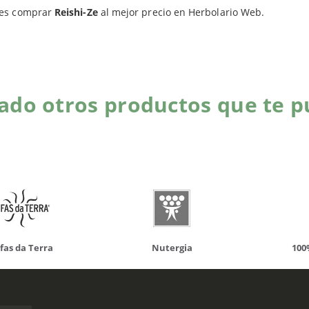
Productos relacionados
es comprar
Reishi-Ze
al mejor precio en Herbolario Web.
do otros productos que te p
da Terra
Nutergia
100% N