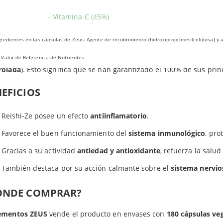
ngo medicinal Reishi es importante para la salud general por su
m
- Vitamina C (45%)
las de Zeus. Es un producto rico en esteroles, lactonas, alcaloides,
etamente, sus principios activos más destacados son
los Betaglu
redientes en las cápsulas de Zeus: Agente de recubrimiento (hidroxipropilmetilcelulosa) y
mentos Zeus ha fabricado Reishi-Ze mediante un cultivo que sigue
Valor de Referencia de Nutrientes.
rolada
). Esto significa que se han garantizado el 100% de sus princ
EFICIOS
Reishi-Ze posee un efecto
antiinflamatorio
.
Favorece el buen funcionamiento del
sistema inmunológico
, pro
Gracias a su actividad
antiedad y antioxidante
, refuerza la salud
También destaca por su acción calmante sobre el
sistema nervio
ÓNDE COMPRAR?
ementos ZEUS
vende el producto en envases con
180 cápsulas ve