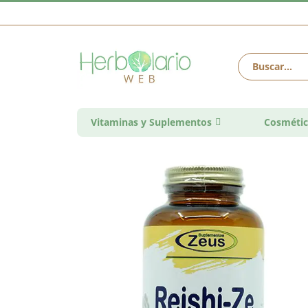
Vitaminas y Suplementos
Cosmétic
Saltar
al
final
de
la
galería
de
imágenes