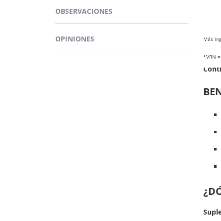
El ho
OBSERVACIONES
cápsu
Concr
OPINIONES
Más ing
Suple
*VRN = 
Cont
BEN
¿D
Supl