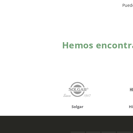
Pued
Hemos encontra
onusan
Solgar
Hifas 