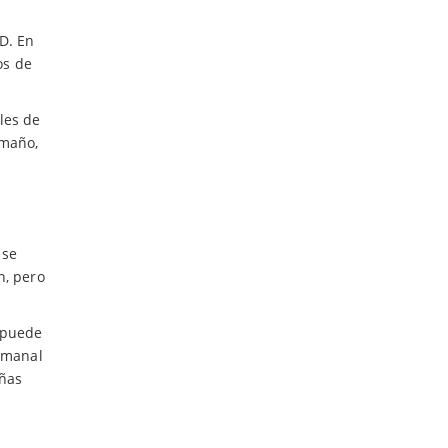
D. En
os de
les de
amaño,
 se
n, pero
a puede
semanal
iñas