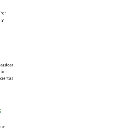
Por
 y
 azúcar
.
aber
ciertas
s
 no