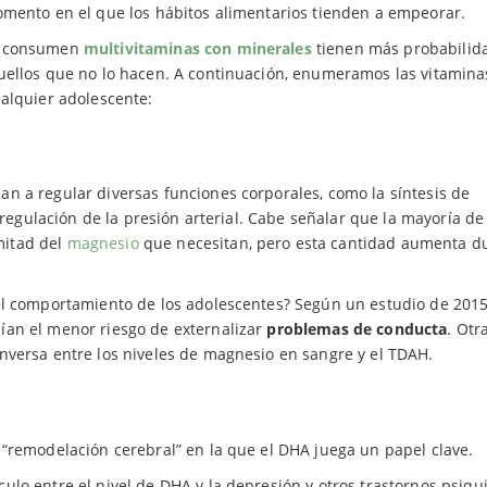
omento en el que los hábitos alimentarios tienden a empeorar.
ue consumen
multivitaminas con minerales
tienen más probabilid
uellos que no lo hacen. A continuación, enumeramos las vitamina
ualquier adolescente:
n a regular diversas funciones corporales, como la síntesis de
 regulación de la presión arterial. Cabe señalar que la mayoría de
mitad del
magnesio
que necesitan, pero esta cantidad aumenta d
el comportamiento de los adolescentes? Según un estudio de 2015,
ían el menor riesgo de externalizar
problemas de conducta
. Otr
nversa entre los niveles de magnesio en sangre y el TDAH.
 “remodelación cerebral” en la que el DHA juega un papel clave.
lo entre el nivel de DHA y la depresión y otros trastornos psiqui