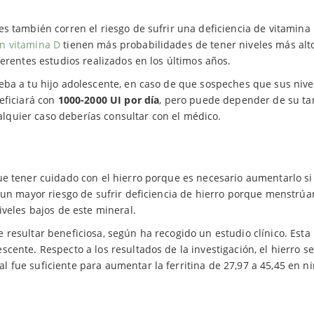
s también corren el riesgo de sufrir una deficiencia de vitamina 
n vitamina D
tienen más probabilidades de tener niveles más alt
ferentes estudios realizados en los últimos años.
eba a tu hijo adolescente, en caso de que sospeches que sus nive
eficiará con
1000-2000 UI por día
, pero puede depender de su t
ualquier caso deberías consultar con el médico.
ue tener cuidado con el hierro porque es necesario aumentarlo si
 un mayor riesgo de sufrir deficiencia de hierro porque menstrúa
iveles bajos de este mineral.
resultar beneficiosa, según ha recogido un estudio clínico. Est
cente. Respecto a los resultados de la investigación, el hierro 
 fue suficiente para aumentar la ferritina de 27,97 a 45,45 en n