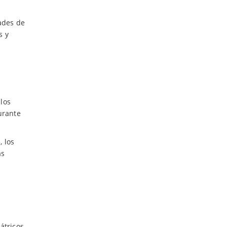
ades de
s y
 los
urante
 los
as
átricos,