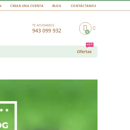
N
CREAR UNA CUENTA
BLOG
CONTÁCTANOS
TE AYUDAMOS
943 099 932
0
Cart
HOT!
Ofertas