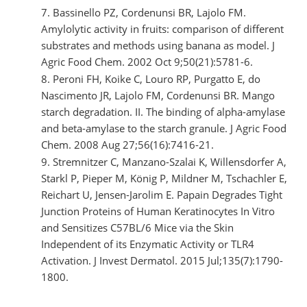
Bassinello PZ, Cordenunsi BR, Lajolo FM.
Amylolytic activity in fruits: comparison of different
substrates and methods using banana as model. J
Agric Food Chem. 2002 Oct 9;50(21):5781-6.
Peroni FH, Koike C, Louro RP, Purgatto E, do
Nascimento JR, Lajolo FM, Cordenunsi BR. Mango
starch degradation. II. The binding of alpha-amylase
and beta-amylase to the starch granule. J Agric Food
Chem. 2008 Aug 27;56(16):7416-21.
Stremnitzer C, Manzano-Szalai K, Willensdorfer A,
Starkl P, Pieper M, König P, Mildner M, Tschachler E,
Reichart U, Jensen-Jarolim E. Papain Degrades Tight
Junction Proteins of Human Keratinocytes In Vitro
and Sensitizes C57BL/6 Mice via the Skin
Independent of its Enzymatic Activity or TLR4
Activation. J Invest Dermatol. 2015 Jul;135(7):1790-
1800.