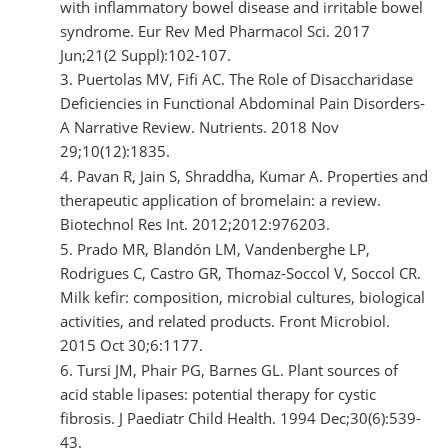
with inflammatory bowel disease and irritable bowel
syndrome. Eur Rev Med Pharmacol Sci. 2017
Jun;21(2 Suppl):102-107.
Puertolas MV, Fifi AC. The Role of Disaccharidase
Deficiencies in Functional Abdominal Pain Disorders-
A Narrative Review. Nutrients. 2018 Nov
29;10(12):1835.
Pavan R, Jain S, Shraddha, Kumar A. Properties and
therapeutic application of bromelain: a review.
Biotechnol Res Int. 2012;2012:976203.
Prado MR, Blandón LM, Vandenberghe LP,
Rodrigues C, Castro GR, Thomaz-Soccol V, Soccol CR.
Milk kefir: composition, microbial cultures, biological
activities, and related products. Front Microbiol.
2015 Oct 30;6:1177.
Tursi JM, Phair PG, Barnes GL. Plant sources of
acid stable lipases: potential therapy for cystic
fibrosis. J Paediatr Child Health. 1994 Dec;30(6):539-
43.