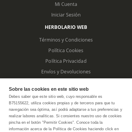
Mi Cuenta
Iniciar Sesión
HERBOLARIO WEB
Términos y Condiciones
Política Cookies
Política Privacidad
Envíos y Devoluciones
Sobre las cookies en este sitio web
Debes saber que este sitio web, cuyo responsable es
B75155622, utiliza cookies propias y de terceros para que tu
navegación sea óptima, así podrá adaptarse a tus preferencias y
realizar labores analíticas. Si consientes nuestro uso de cookies
pincha en el botón "Permitir Cookies". Conoce toda la
información acerca de la Política de Cookies haciendo click en