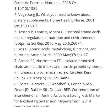
Eccentric Exercise. Nutrients. 2018 Oct
1;10(10):1389.
Vogelzang JL. What you need to know about
dietary supplements. Home Healthc Nurse. 2001
Jan;19(1):50-2.
Tessari P, Lante A, Mosca G. Essential amino acids:
master regulators of nutrition and environmental
footprint? Sci Rep. 2016 May 25;6:26074.
Wu G. Amino acids: metabolism, functions, and
nutrition. Amino Acids. 2009 May;37(1):1-17.
Santos CS, Nascimento FEL. Isolated branched-
chain amino acid intake and muscle protein synthesis
in humans: a biochemical review. Einstein (Sao
Paulo). 2019 Sep 5;17(3):eRB4898.
Flores-Guerrero JL, Groothof D, Connelly MA,
Otvos JD, Bakker SJL, Dullaart RPF. Concentration of
Branched-Chain Amino Acids Is a Strong Risk Marker
for Incident Hypertension. Hypertension. 2019
Dec;74(6):1428-1435.