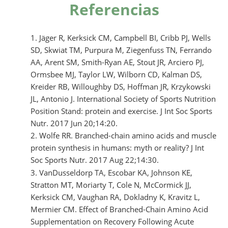
Referencias
Jäger R, Kerksick CM, Campbell BI, Cribb PJ, Wells
SD, Skwiat TM, Purpura M, Ziegenfuss TN, Ferrando
AA, Arent SM, Smith-Ryan AE, Stout JR, Arciero PJ,
Ormsbee MJ, Taylor LW, Wilborn CD, Kalman DS,
Kreider RB, Willoughby DS, Hoffman JR, Krzykowski
JL, Antonio J. International Society of Sports Nutrition
Position Stand: protein and exercise. J Int Soc Sports
Nutr. 2017 Jun 20;14:20.
Wolfe RR. Branched-chain amino acids and muscle
protein synthesis in humans: myth or reality? J Int
Soc Sports Nutr. 2017 Aug 22;14:30.
VanDusseldorp TA, Escobar KA, Johnson KE,
Stratton MT, Moriarty T, Cole N, McCormick JJ,
Kerksick CM, Vaughan RA, Dokladny K, Kravitz L,
Mermier CM. Effect of Branched-Chain Amino Acid
Supplementation on Recovery Following Acute