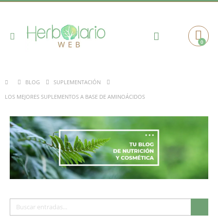
Toggle
0
Cart
Nav
BLOG
SUPLEMENTACIÓN
LOS MEJORES SUPLEMENTOS A BASE DE AMINOÁCIDOS
Buscar
Busc