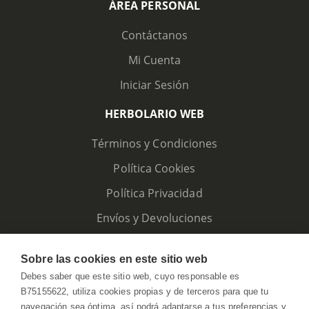
ÁREA PERSONAL
Contáctanos
Mi Cuenta
Iniciar Sesión
HERBOLARIO WEB
Términos y Condiciones
Política Cookies
Política Privacidad
Envíos y Devoluciones
Sobre las cookies en este sitio web
Debes saber que este sitio web, cuyo responsable es
B75155622, utiliza cookies propias y de terceros para que tu
navegación sea óptima, así podrá adaptarse a tus preferencias y