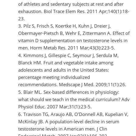
of athletes and sedentary subjects at rest and after
exhaustion. Biol Trace Elem Res. 2011 Apr;140(1):18-
23.
Pilz S, Frisch S, Koertke H, Kuhn J, Dreier J,
Obermayer-Pietsch B, Wehr E, Zittermann A. Effect of
vitamin D supplementation on testosterone levels in
men. Horm Metab Res. 2011 Mar;43(3):223-5.
Kimmons J, Gillespie C, Seymour J, Serdula M,
Blanck HM. Fruit and vegetable intake among
adolescents and adults in the United States:
percentage meeting individualized
recommendations. Medscape J Med. 2009;11(1):26.
Blair ML. Sex-based differences in physiology:
what should we teach in the medical curriculum? Adv
Physiol Educ. 2007 Mar;31(1):23-5.
Travison TG, Araujo AB, O'Donnell AB, Kupelian V,
McKinlay JB. A population-level decline in serum
testosterone levels in American men. J Clin
Endocrinol Metab. 2007 Jan;92(1):196-202.