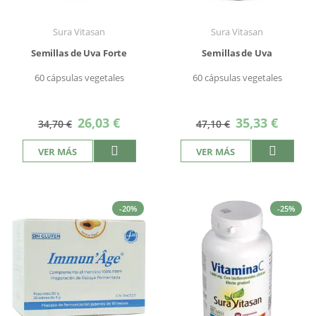
Sura Vitasan
Sura Vitasan
Semillas de Uva Forte
Semillas de Uva
60 cápsulas vegetales
60 cápsulas vegetales
Precio
Precio
26,03 €
35,33 €
34,70 €
47,10 €
especial
especial
VER MÁS
VER MÁS
-20%
-25%