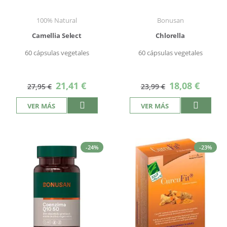
100% Natural
Bonusan
Camellia Select
Chlorella
60 cápsulas vegetales
60 cápsulas vegetales
Precio
Precio
21,41 €
18,08 €
27,95 €
23,99 €
especial
especial
VER MÁS
VER MÁS
-24%
-23%