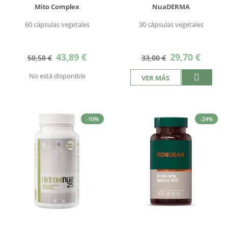
Mito Complex
NuaDERMA
60 cápsulas vegetales
30 cápsulas vegetales
Precio
Precio
43,89 €
29,70 €
50,58 €
33,00 €
especial
especial
No está disponible
VER MÁS
-10%
-24%