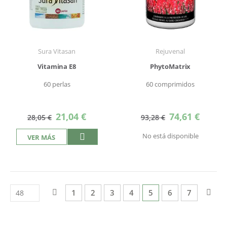
Sura Vitasan
Rejuvenal
Vitamina E8
PhytoMatrix
60 perlas
60 comprimidos
Precio
Precio
21,04 €
74,61 €
28,05 €
93,28 €
especial
especial
No está disponible
VER MÁS
Página
Página
Anterior
Página
Página
Página
Página
Actualmente estás l
Página
Página
Pág
Sigu
1
2
3
4
5
6
7