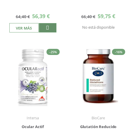
Precio
Precio
56,39 €
59,75 €
64,40 €
66,40 €
especial
especial
No está disponible
VER MÁS
-25%
-16%
Intersa
BioCare
Ocular Actif
Glutatión Reducido