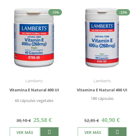
-15%
-23%
Lamberts
Lamberts
Vitamina E Natural 400 UI
Vitamina E Natural 400 UI
180 cápsulas
60 cápsulas vegetales
Precio
Precio
25,58 €
40,90 €
30,10 €
52,85 €
especial
especial
VER MÁS
VER MÁS