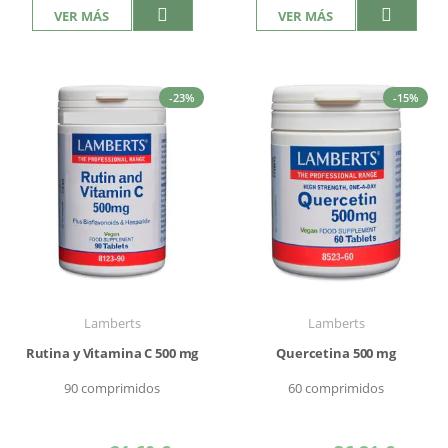
VER MÁS
VER MÁS
-23%
-15%
Lamberts
Lamberts
Rutina y Vitamina C 500 mg
Quercetina 500 mg
90 comprimidos
60 comprimidos
Precio
Precio