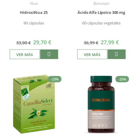
Nua
Bonusan
HidroxiNua 25
Ácido Alfa Lipoico 300 mg
90 cápsulas
60 cápsulas vegetales
Precio
Precio
29,70 €
27,99 €
33,00 €
36,99 €
especial
especial
VER MÁS
VER MÁS
-23%
-25%