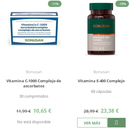
-11%
-19%
Bonusan
Bonusan
Vitamina C-1000 Complejo de
Vitamina E-400 Complejo
ascorbatos
60 cápsulas
30 comprimidos
Precio
Precio
10,65 €
23,38 €
11,99 €
28,99 €
especial
especial
No está disponible
VER MÁS