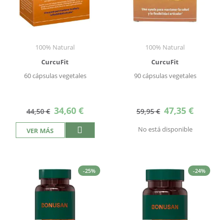
100% Natural
100% Natural
CurcuFit
CurcuFit
60 cápsulas vegetales
90 cápsulas vegetales
Precio
Precio
34,60 €
47,35 €
44,50 €
59,95 €
especial
especial
No está disponible
VER MÁS
-25%
-24%