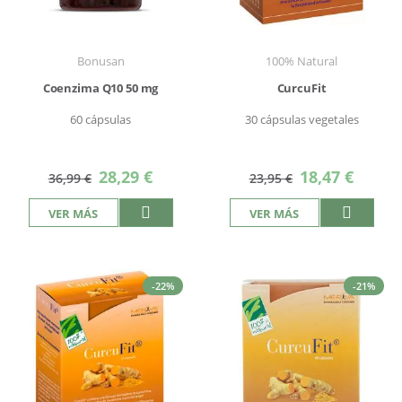
Bonusan
100% Natural
Coenzima Q10 50 mg
CurcuFit
60 cápsulas
30 cápsulas vegetales
Precio
Precio
28,29 €
18,47 €
36,99 €
23,95 €
especial
especial
VER MÁS
VER MÁS
-22%
-21%