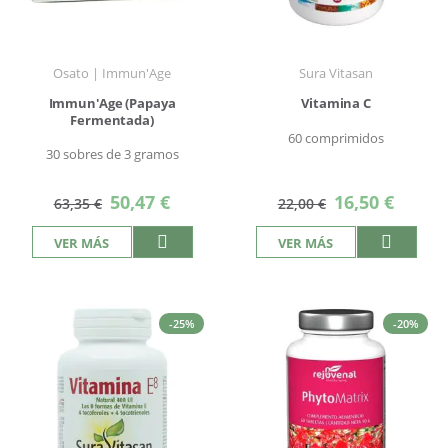
Osato | Immun'Age
Sura Vitasan
Immun'Age (Papaya
Vitamina C
Fermentada)
60 comprimidos
30 sobres de 3 gramos
Precio
Precio
50,47 €
16,50 €
63,35 €
22,00 €
especial
especial
VER MÁS
VER MÁS
-25%
-20%