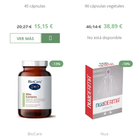
45 cápsulas
90 cápsulas vegetales
Precio
Precio
15,15 €
38,89 €
20,27 €
46,14 €
especial
especial
No está disponible
VER MÁS
-13%
-10%
BioCare
Nua