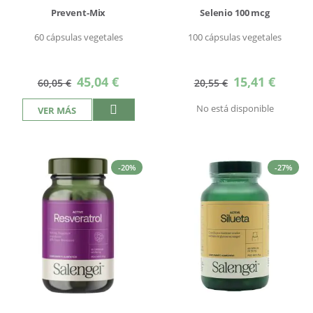
Prevent-Mix
Selenio 100 mcg
60 cápsulas vegetales
100 cápsulas vegetales
Precio
Precio
45,04 €
15,41 €
60,05 €
20,55 €
especial
especial
No está disponible
VER MÁS
-20%
-27%