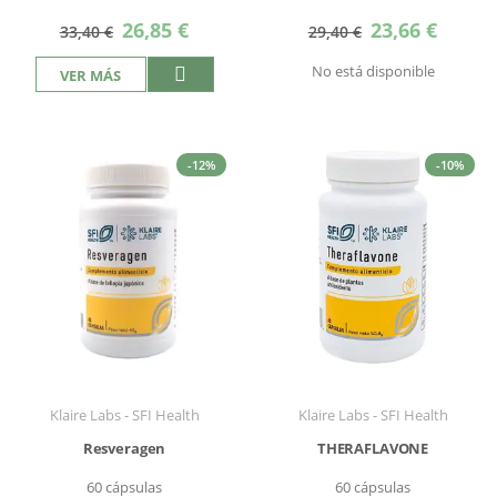
Precio
Precio
26,85 €
23,66 €
33,40 €
29,40 €
especial
especial
No está disponible
VER MÁS
-12%
-10%
Klaire Labs - SFI Health
Klaire Labs - SFI Health
Resveragen
THERAFLAVONE
60 cápsulas
60 cápsulas