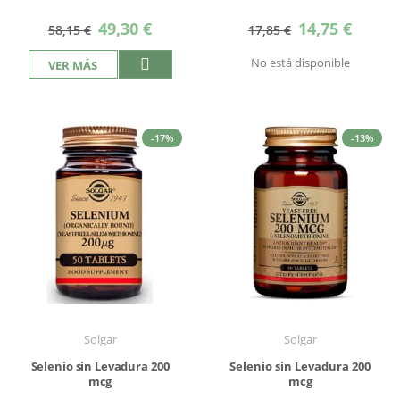
Precio
Precio
49,30 €
14,75 €
58,15 €
17,85 €
especial
especial
No está disponible
VER MÁS
-17%
-13%
Solgar
Solgar
Selenio sin Levadura 200
Selenio sin Levadura 200
mcg
mcg