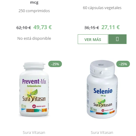
mcg
60 cápsulas vegetales
250 comprimidos
Precio
Precio
49,73 €
27,11 €
62,10 €
36,15 €
especial
especial
No está disponible
VER MÁS
-25%
-25%
Sura Vitasan
Sura Vitasan