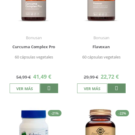
Bonusan
Bonusan
Curcuma Complex Pro
Flavoxan
60 cápsulas vegetales
60 cápsulas vegetales
Precio
Precio
41,49 €
22,72 €
54,99 €
29,99 €
especial
especial
VER MÁS
VER MÁS
-21%
-22%