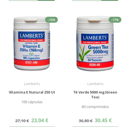
-15%
-17%
Lamberts
Lamberts
Vitamina E Natural 250 UI
Té Verde 5000 mg (Green
Tea)
100 cápsulas
60 comprimidos
Precio
Precio
23,04 €
30,45 €
27,10 €
36,80 €
especial
especial