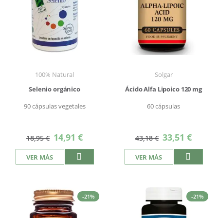
100% Natural
Solgar
Selenio orgánico
Ácido Alfa Lipoico 120 mg
90 cápsulas vegetales
60 cápsulas
Precio
Precio
14,91 €
33,51 €
18,95 €
43,18 €
especial
especial
VER MÁS
VER MÁS
-21%
-21%