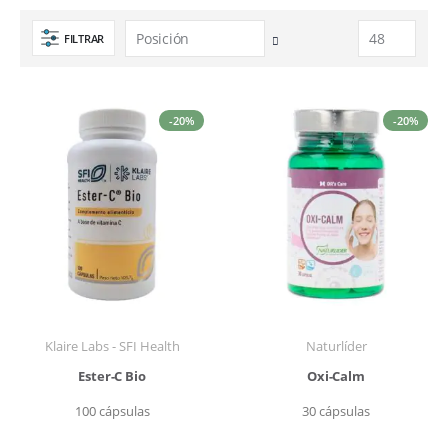
FILTRAR
Fijar
Dirección
Descendente
-20%
-20%
Klaire Labs - SFI Health
Naturlíder
Ester-C Bio
Oxi-Calm
100 cápsulas
30 cápsulas