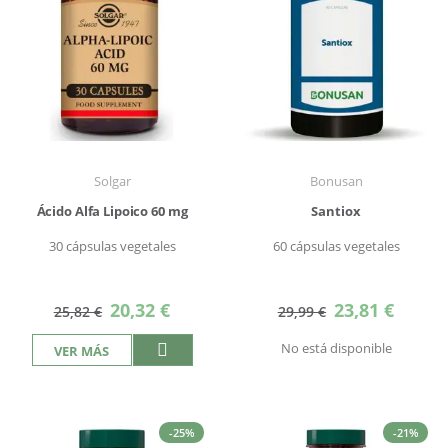
Solgar
Bonusan
Ácido Alfa Lipoico 60 mg
Santiox
30 cápsulas vegetales
60 cápsulas vegetales
Precio
Precio
20,32 €
23,81 €
25,82 €
29,99 €
especial
especial
No está disponible
VER MÁS
-25%
-21%