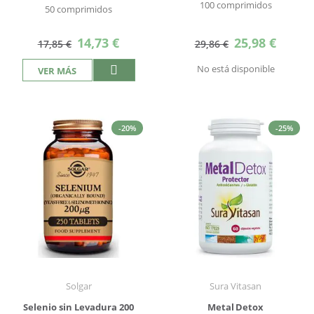
100 comprimidos
50 comprimidos
Precio
Precio
14,73 €
25,98 €
17,85 €
29,86 €
especial
especial
No está disponible
VER MÁS
-20%
-25%
Solgar
Sura Vitasan
Selenio sin Levadura 200
Metal Detox