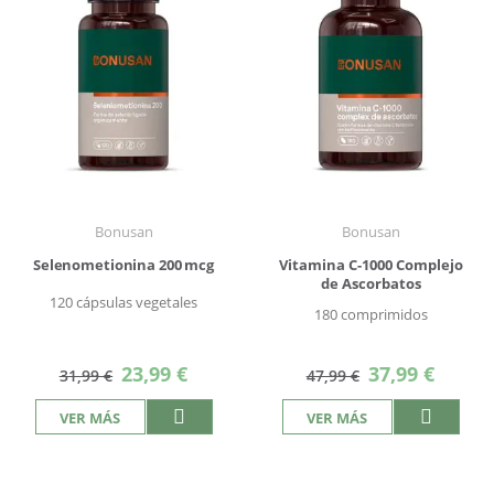
Bonusan
Bonusan
Selenometionina 200 mcg
Vitamina C-1000 Complejo
de Ascorbatos
120 cápsulas vegetales
180 comprimidos
Precio
Precio
23,99 €
37,99 €
31,99 €
47,99 €
especial
especial
VER MÁS
VER MÁS