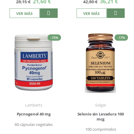
21,60 €
36,21 €
28,15 €
42,80 €
especial
especial
VER MÁS
VER MÁS
-15%
-17%
Lamberts
Solgar
Pycnogenol 40 mg
Selenio sin Levadura 100
mcg
60 cápsulas vegetales
100 comprimidos