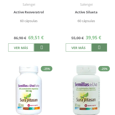
Salengei
Salengei
Active Resveratrol
Active Silueta
60 cápsulas
60 cápsulas
Precio
Precio
69,51 €
39,95 €
86,90 €
55,00 €
especial
especial
VER MÁS
VER MÁS
-25%
-25%