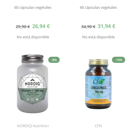
60 cápsulas vegetales
60 cápsulas vegetales
Precio
Precio
26,94 €
31,94 €
29,90 €
34,90 €
especial
especial
No está disponible
No está disponible
-8%
-19%
NORDIQ Nutrition
CFN