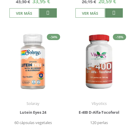
33,95 €
20,59 €
43,30 €
26,15 €
especial
especial
VER MÁS
VER MÁS
-34%
-18%
Solaray
Vbyotics
Lutein Eyes 24
E-400 D-Alfa-Tocoferol
60 cápsulas vegetales
120 perlas