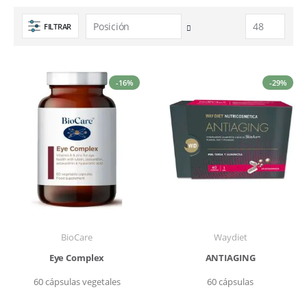
FILTRAR
Fijar
Dirección
Descendente
-16%
-29%
BioCare
Waydiet
Eye Complex
ANTIAGING
60 cápsulas vegetales
60 cápsulas