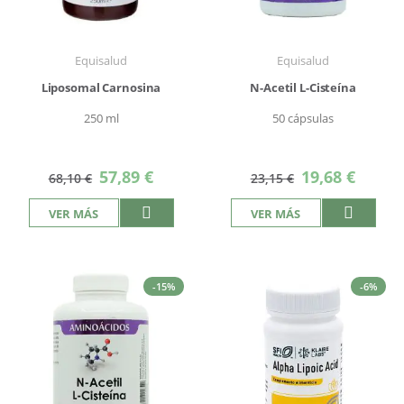
Equisalud
Equisalud
Liposomal Carnosina
N-Acetil L-Cisteína
250 ml
50 cápsulas
Precio
Precio
57,89 €
19,68 €
68,10 €
23,15 €
especial
especial
VER MÁS
VER MÁS
-15%
-6%