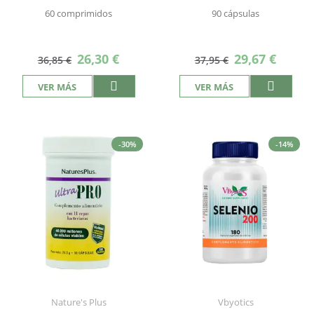
60 comprimidos
90 cápsulas
Precio
Precio
26,30 €
29,67 €
36,85 €
37,95 €
especial
especial
VER MÁS
VER MÁS
-30%
-14%
Nature's Plus
Vbyotics