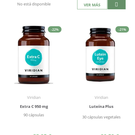
No está disponible
VER MÁS
-22%
-21%
Viridian
Viridian
Extra C 950 mg
Luteína Plus
90 cápsulas
30 cápsulas vegetales
Precio
Precio