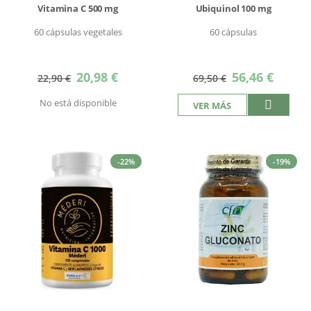
Vitamina C 500 mg
Ubiquinol 100 mg
60 cápsulas vegetales
60 cápsulas
Precio
Precio
20,98 €
56,46 €
22,90 €
69,50 €
especial
especial
No está disponible
VER MÁS
-22%
-19%