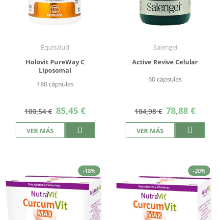
Equisalud
Salengei
Holovit PureWay C
Active Revive Celular
Liposomal
60 cápsulas
180 cápsulas
Precio
Precio
85,45 €
78,88 €
100,54 €
104,98 €
especial
especial
VER MÁS
VER MÁS
-18%
-20%