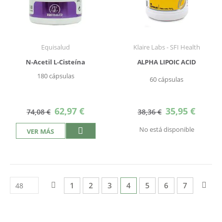
Equisalud
Klaire Labs - SFI Health
N-Acetil L-Cisteína
ALPHA LIPOIC ACID
180 cápsulas
60 cápsulas
Precio
Precio
62,97 €
35,95 €
74,08 €
38,36 €
especial
especial
No está disponible
VER MÁS
Página
Página
Anterior
Página
Página
Página
Actualmente estás leyend
Página
Página
Página
Pág
Sigu
1
2
3
4
5
6
7