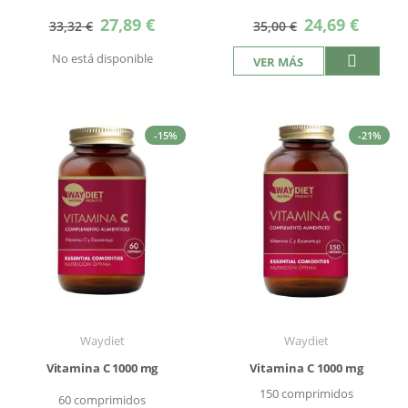
Precio
Precio
27,89 €
24,69 €
33,32 €
35,00 €
especial
especial
No está disponible
VER MÁS
-15%
-21%
Waydiet
Waydiet
Vitamina C 1000 mg
Vitamina C 1000 mg
150 comprimidos
60 comprimidos