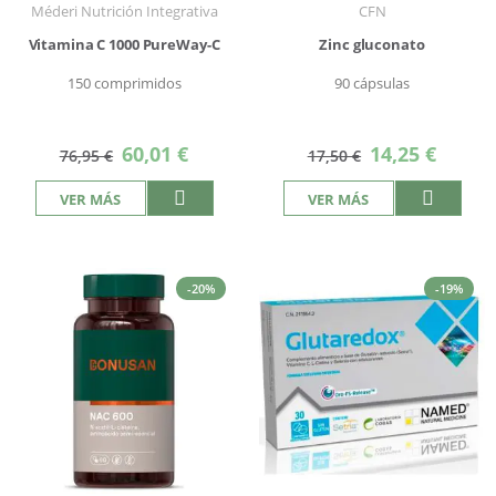
Méderi Nutrición Integrativa
CFN
Vitamina C 1000 PureWay-C
Zinc gluconato
150 comprimidos
90 cápsulas
Precio
Precio
60,01 €
14,25 €
76,95 €
17,50 €
especial
especial
VER MÁS
VER MÁS
-20%
-19%