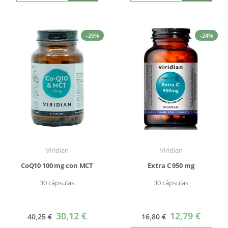
-25%
-24%
Viridian
Viridian
CoQ10 100 mg con MCT
Extra C 950 mg
30 cápsulas
30 cápsulas
Precio
Precio
30,12 €
12,79 €
40,25 €
16,80 €
especial
especial