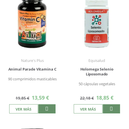
Nature's Plus
Equisalud
Animal Parade Vitamina C
Holomega Selenio
Liposomado
90 comprimidos masticables
50 cápsulas vegetales
Precio
Precio
13,59 €
18,85 €
19,85 €
22,18 €
especial
especial
VER MÁS
VER MÁS