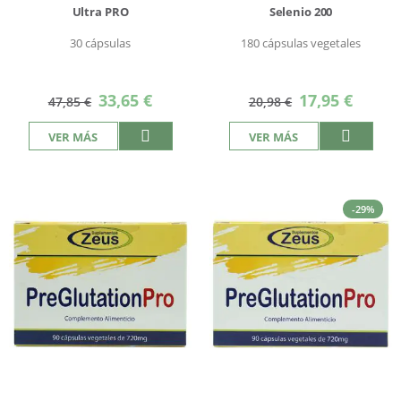
Ultra PRO
Selenio 200
30 cápsulas
180 cápsulas vegetales
Precio
Precio
33,65 €
17,95 €
47,85 €
20,98 €
especial
especial
VER MÁS
VER MÁS
-29%