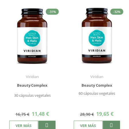
-31%
-32%
Viridian
Viridian
Beauty Complex
Beauty Complex
60 cápsulas vegetales
30 cápsulas vegetales
Precio
Precio
11,48 €
19,65 €
16,75 €
28,90 €
especial
especial
VER MÁS
VER MÁS