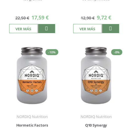
Precio
Precio
17,59 €
9,72 €
22,50 €
12,90 €
especial
especial
VER MÁS
VER MÁS
-10%
-8%
NORDIQ Nutrition
NORDIQ Nutrition
Hormetic Factors
Q10 Synergy