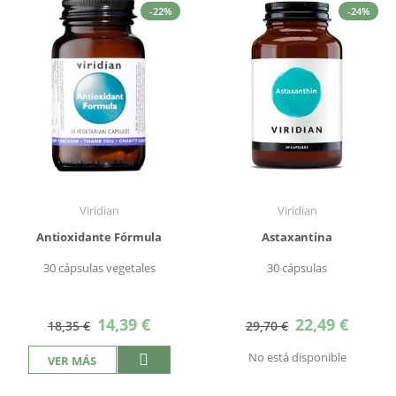
-22%
-24%
Viridian
Viridian
Antioxidante Fórmula
Astaxantina
30 cápsulas vegetales
30 cápsulas
Precio
Precio
14,39 €
22,49 €
18,35 €
29,70 €
especial
especial
No está disponible
VER MÁS