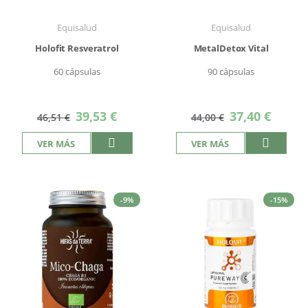
Equisalud
Equisalud
Holofit Resveratrol
MetalDetox Vital
60 cápsulas
90 cápsulas
Precio
Precio
39,53 €
37,40 €
46,51 €
44,00 €
especial
especial
VER MÁS
VER MÁS
-9%
-15%