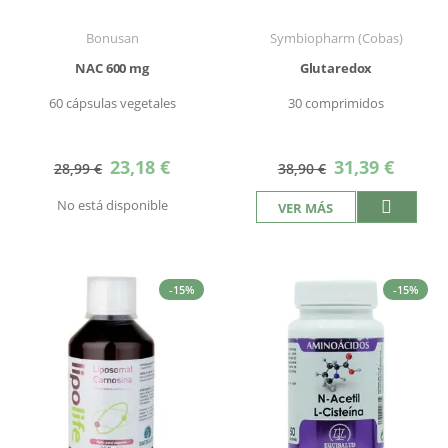
Bonusan
Symbiopharm (Cobas)
NAC 600 mg
Glutaredox
60 cápsulas vegetales
30 comprimidos
Precio
Precio
23,18 €
31,39 €
28,99 €
38,90 €
especial
especial
No está disponible
VER MÁS
-15%
-15%