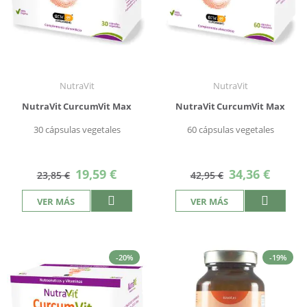
NutraVit
NutraVit
NutraVit CurcumVit Max
NutraVit CurcumVit Max
30 cápsulas vegetales
60 cápsulas vegetales
Precio
Precio
19,59 €
34,36 €
23,85 €
42,95 €
especial
especial
VER MÁS
VER MÁS
-20%
-19%