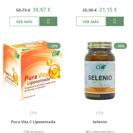
Precio
Precio
38,87 €
21,15 €
58,73 €
25,90 €
especial
especial
VER MÁS
VER MÁS
-22%
-25%
CFN
CFN
Pura Vita C Liposomada
Selenio
150 gramos
90 comprimidos