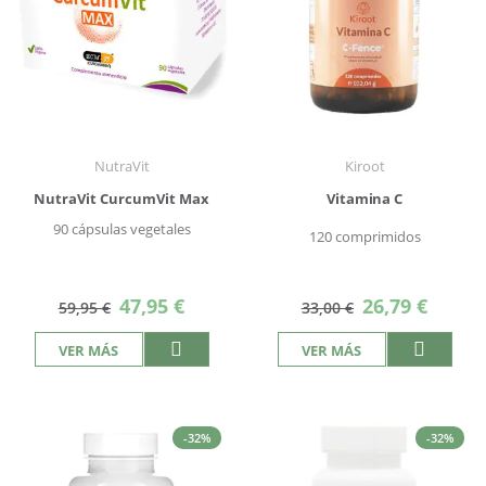
NutraVit
Kiroot
NutraVit CurcumVit Max
Vitamina C
90 cápsulas vegetales
120 comprimidos
Precio
Precio
47,95 €
26,79 €
59,95 €
33,00 €
especial
especial
VER MÁS
VER MÁS
-32%
-32%