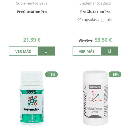
Suplementos Zeus
Suplementos Zeus
PreGlutationPro
PreGlutationPro
90 cápsulas vegetales
Precio
21,39 €
53,50 €
75,75 €
especial
VER MÁS
VER MÁS
-15%
-15%