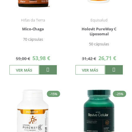
Hifas da Terra
Equisalud
Mico-Chaga
Holovit PureWay C
Liposomal
70 cápsulas
50 cápsulas
Precio
Precio
53,98 €
26,71 €
59,00 €
31,42 €
especial
especial
VER MÁS
VER MÁS
-15%
-25%