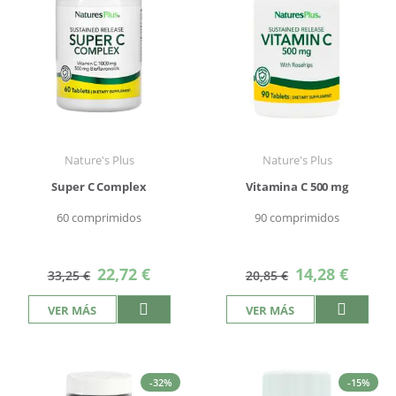
Nature's Plus
Nature's Plus
Super C Complex
Vitamina C 500 mg
60 comprimidos
90 comprimidos
Precio
Precio
22,72 €
14,28 €
33,25 €
20,85 €
especial
especial
VER MÁS
VER MÁS
-32%
-15%