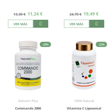
Precio
Precio
11,24 €
19,49 €
13,30 €
24,70 €
especial
especial
VER MÁS
VER MÁS
-29%
-22%
Nature's Plus
100% Natural
Commando 2000
Vitamina C Liposomal