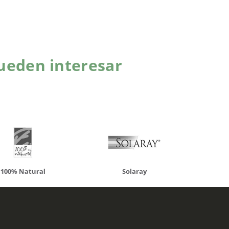
ueden interesar
atural
Solaray
LCN