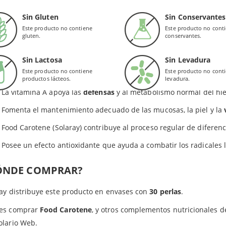
tra parte, es una fórmula que incluye carotenoides de otros alimen
oncentrado de zanahorias.
Brócoli (polvo)
Sin Gluten
Sin Conservantes
Este producto no contiene
Este producto no cont
EFICIOS
gluten.
conservantes.
redientes en las perlas de Solaray: Gelatina bovina, humectante (glicerina), colorantes (beta
te (cera de abeja).
ansformación del betacaroteno en vitamina A se produce en los riño
Sin Lactosa
Sin Levadura
l alga
Dunalliella salina
es beneficiosa para la salud del paciente.
Valor de Referencia de Nutrientes.
Este producto no contiene
Este producto no cont
productos lácteos.
levadura.
La vitamina A apoya las
defensas
y al metabolismo normal del hie
Fomenta el mantenimiento adecuado de las mucosas, la piel y la
Food Carotene (Solaray) contribuye al proceso regular de diferenc
Posee un efecto antioxidante que ayuda a combatir los radicales l
ÓNDE COMPRAR?
ay distribuye este producto en envases con
30 perlas
.
es comprar
Food Carotene
, y otros complementos nutricionales d
Productos relacionados
olario Web.