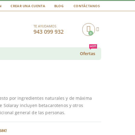
N
CREAR UNA CUENTA
BLOG
CONTÁCTANOS
TE AYUDAMOS
943 099 932
0
Cart
HOT!
Ofertas
esto por ingredientes naturales y de máxima
de Solaray incluyen betacarotenos y otros
icional general de las personas.
68€!