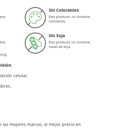
tos como el aceite de achiote, la caña de limón y
0,25 mg
Sin Colorantes
iene
Este producto no contiene
colorantes.
caroteno y carbonato de calcio), aceite de oliva virgen extra y
nes, el hígado, y la mucosa intestinal. Por lo
Sin Soja
iene
Este producto no contiene
trazas de soja.
rro.
visión
.
iación celular.
ibres.
e las mejores marcas, al mejor precio en