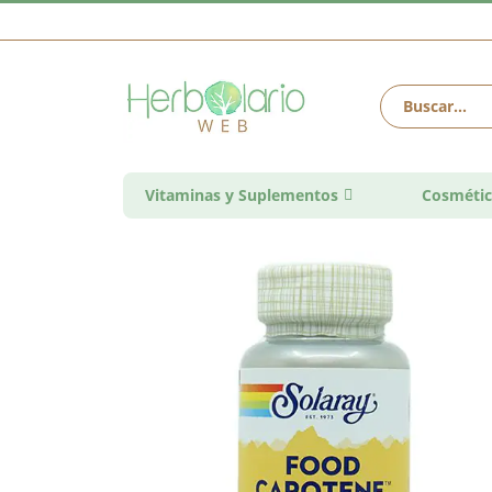
Vitaminas y Suplementos
Cosmétic
Saltar
al
final
de
la
galería
de
imágenes