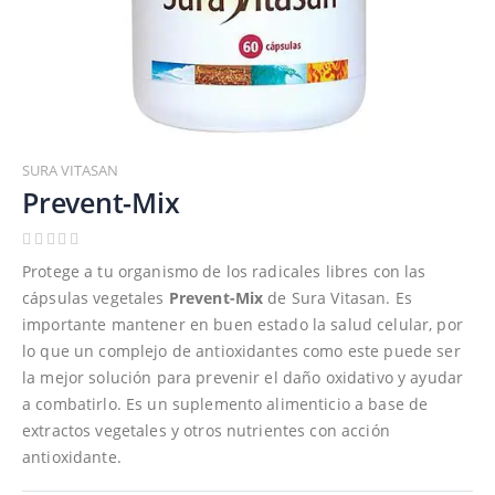
Saltar
al
SURA VITASAN
comienzo
Prevent-Mix
de
la
galería
Protege a tu organismo de los radicales libres con las
de
cápsulas vegetales
Prevent-Mix
de Sura Vitasan. Es
imágenes
importante mantener en buen estado la salud celular, por
lo que un complejo de antioxidantes como este puede ser
la mejor solución para prevenir el daño oxidativo y ayudar
a combatirlo. Es un suplemento alimenticio a base de
extractos vegetales y otros nutrientes con acción
antioxidante.