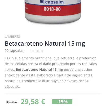
Saltar
al
LAMBERTS
comienzo
Betacaroteno Natural 15 mg
de
90 cápsulas
la
galería
Es un suplemento nutricional que refuerza la protección
de
de las células contra el daño provocado por los radicales
imágenes
libres.
Betacaroteno Natural 15 mg
posee una acción
antioxidante y está elaborado a partir de ingredientes
naturales. Lamberts lo distribuye en envases con 90
cápsulas.
29,58 €
-15%
34,80 €