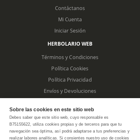
Contáctanos
Mi Cuenta
Iniciar Sesión
HERBOLARIO WEB
Términos y Condiciones
Política Cookies
Política Privacidad
Envíos y Devoluciones
Sobre las cookies en este sitio web
Debes saber que este sitio web, cuyo responsable es
B75155622, utiliza cookies propias y de terceros para que tu
navegación sea óptima, así podrá adaptarse a tus preferencias y
realizar labores analíticas. Si consientes nuestro uso de cookies