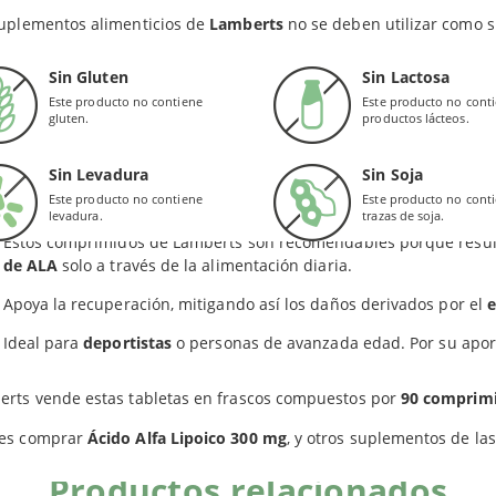
tra parte, estas tabletas de Lamberts ayudan a mejorar la
captaci
suplementos alimenticios de
Lamberts
no se deben utilizar como s
smo, Ácido Alfa Lipoico 300 mg permite aumentar los niveles de e
EFICIOS
Sin Gluten
Sin Lactosa
Este producto no contiene
Este producto no cont
gluten.
productos lácteos.
A tiene influencia en prácticamente todas las células del cuerpo.
te sentido, Ácido Alfa Lipoico de Lamberts convierte los carbohidr
Sin Levadura
Sin Soja
trar en los alimentos en
energía
.
Este producto no contiene
Este producto no cont
levadura.
trazas de soja.
Estos comprimidos de Lamberts son recomendables porque resu
de ALA
solo a través de la alimentación diaria.
Apoya la recuperación, mitigando así los daños derivados por el
e
Ideal para
deportistas
o personas de avanzada edad. Por su aport
erts vende estas tabletas en frascos compuestos por
90 comprim
es comprar
Ácido Alfa Lipoico 300 mg
, y otros suplementos de la
Productos relacionados