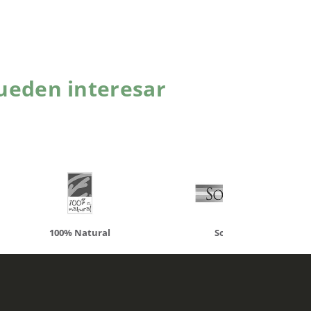
ueden interesar
atural
Solaray
LCN