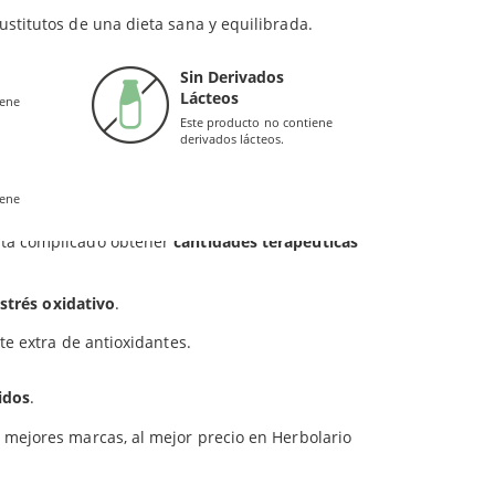
ón de glucosa
en las células musculares.
ustitutos de una dieta sana y equilibrada.
nergía.
Sin Derivados
Lácteos
iene
Este producto no contiene
 Además, contribuye a
impulsar las vitaminas B
.
derivados lácteos.
atos, las proteínas y las grasas que podemos
iene
lta complicado obtener
cantidades terapéuticas
strés oxidativo
.
e extra de antioxidantes.
idos
.
s mejores marcas, al mejor precio en Herbolario