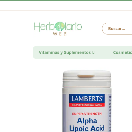
Vitaminas y Suplementos
Cosmétic
Saltar
al
final
de
la
galería
de
imágenes