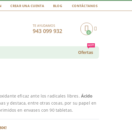
N
CREAR UNA CUENTA
BLOG
CONTÁCTANOS
TE AYUDAMOS
943 099 932
0
Cart
HOT!
Ofertas
idante eficaz ante los radicales libres.
Ácido
nas y destaca, entre otras cosas, por su papel en
primidos en envases con 90 tabletas.
80€!