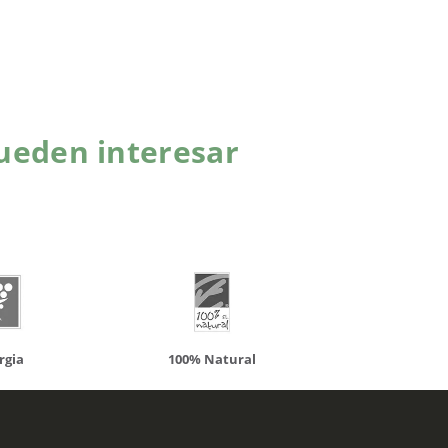
ueden interesar
atural
Solaray
LCN