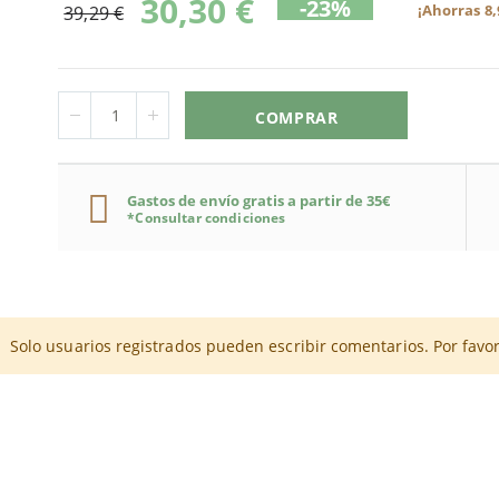
30,30 €
-23%
¡Ahorras 8,
39,29 €
COMPRAR
Gastos de envío gratis a partir de 35€
*Consultar condiciones
llas de Albaricoque BIO
osis recomendada es
llas de Albaricoque BIO
de 4 a 6 cápsulas al día
es un complemento nutricional que apoya 
no contiene leche ni derivados lácteos. E
, distribuidas en las 
INGREDIENTES
Solo usuarios registrados pueden escribir comentarios. Por favo
ana garantiza una alta absorción y aprovechamiento debido a los 
nentes de origen animal, edulcorantes ni gluten.
ebe superarse la cantidad expresamente indicada por
Ayursana
.
las vegetales. Además, es una fórmula que incorpora vitamina C 
Harina de semillas amargas de albaricoque (fermentada)
s tener en cuenta que el consumo exagerado de las semillas amar
.
RA QUÉ SIRVEN LAS SEMILLAS DE ALBARICO
Extracto de acerola
ar en un lugar seco y fresco. Mantener fuera del alcance de los n
- Vitamina C natural
opia semilla del albaricoque es rica en el
glucósido amigdalina
. 