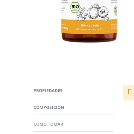
Saltar
al
comienzo
de
la
galería
de
imágenes
Semi
La d
Semi
PROPIEDADES
Ayurs
compo
No d
cápsu
COMPOSICIÓN
Debe
salud
¿PA
CÓMO TOMAR
Guard
La pr