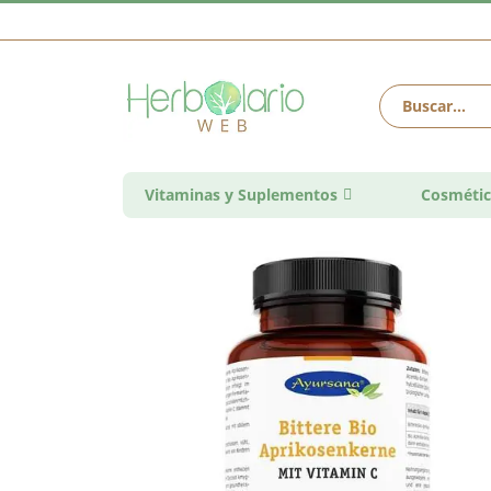
Vitaminas y Suplementos
Cosmétic
Saltar
al
final
de
la
galería
de
imágenes