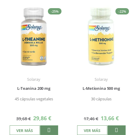
-25%
-22%
Solaray
Solaray
L-Teanina 200 mg
L-Metionina 500 mg
45 cápsulas vegetales
30 cápsulas
Precio
Precio
29,86 €
13,66 €
39,68 €
17,46 €
especial
especial
VER MÁS
VER MÁS