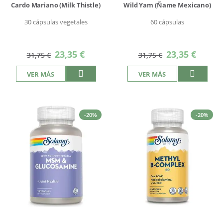
Cardo Mariano (Milk Thistle)
Wild Yam (Ñame Mexicano)
30 cápsulas vegetales
60 cápsulas
Precio
Precio
23,35 €
23,35 €
31,75 €
31,75 €
especial
especial
VER MÁS
VER MÁS
-20%
-20%