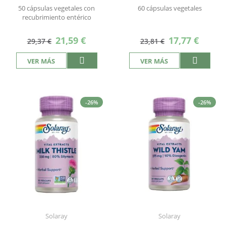
50 cápsulas vegetales con
60 cápsulas vegetales
recubrimiento entérico
Precio
Precio
21,59 €
17,77 €
29,37 €
23,81 €
especial
especial
VER MÁS
VER MÁS
-26%
-26%
Solaray
Solaray