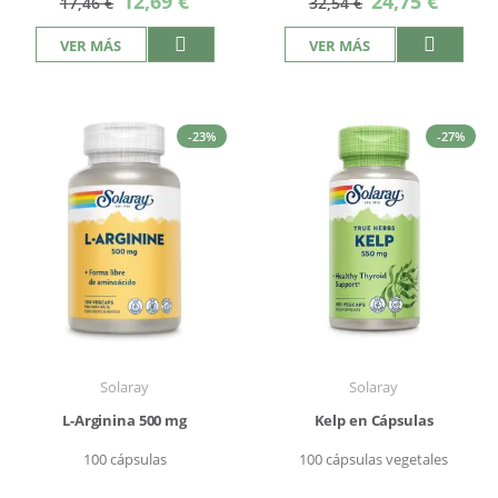
12,69 €
24,75 €
17,46 €
32,54 €
especial
especial
VER MÁS
VER MÁS
-23%
-27%
Solaray
Solaray
L-Arginina 500 mg
Kelp en Cápsulas
100 cápsulas
100 cápsulas vegetales