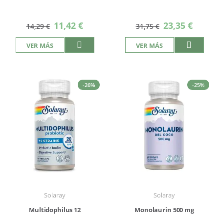
Precio
Precio
11,42 €
23,35 €
14,29 €
31,75 €
especial
especial
VER MÁS
VER MÁS
-26%
-25%
Solaray
Solaray
Multidophilus 12
Monolaurin 500 mg