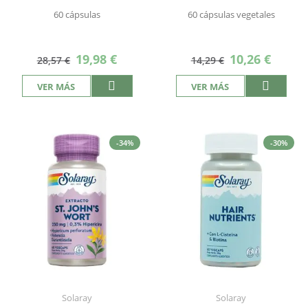
60 cápsulas
60 cápsulas vegetales
Precio
Precio
19,98 €
10,26 €
28,57 €
14,29 €
especial
especial
VER MÁS
VER MÁS
-34%
-30%
Solaray
Solaray