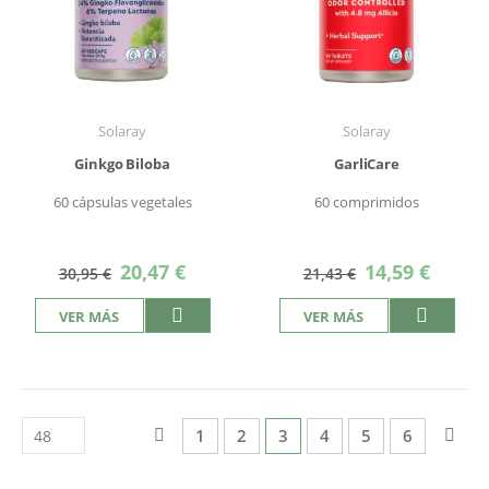
Solaray
Solaray
Ginkgo Biloba
GarliCare
60 cápsulas vegetales
60 comprimidos
Precio
Precio
20,47 €
14,59 €
30,95 €
21,43 €
especial
especial
VER MÁS
VER MÁS
Página
Página
Anterior
Página
Página
Actualmente estás leyend
Página
Página
Página
Pág
Sigu
1
2
3
4
5
6