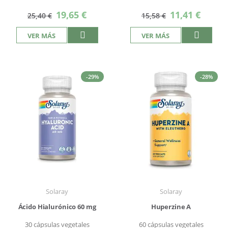
Precio
Precio
19,65 €
11,41 €
25,40 €
15,58 €
especial
especial
VER MÁS
VER MÁS
-29%
-28%
Solaray
Solaray
Ácido Hialurónico 60 mg
Huperzine A
30 cápsulas vegetales
60 cápsulas vegetales