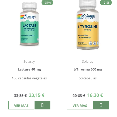
-31%
-21%
Solaray
Solaray
Lactase 40 mg
L-Tirosina 500 mg
100 cápsulas vegetales
50 cápsulas
Precio
Precio
23,15 €
16,30 €
33,33 €
20,63 €
especial
especial
VER MÁS
VER MÁS