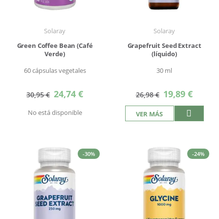
Solaray
Solaray
Green Coffee Bean (Café
Grapefruit Seed Extract
Verde)
(líquido)
60 cápsulas vegetales
30 ml
Precio
Precio
24,74 €
19,89 €
30,95 €
26,98 €
especial
especial
No está disponible
VER MÁS
-30%
-24%