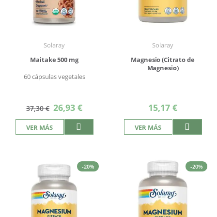
Solaray
Solaray
Maitake 500 mg
Magnesio (Citrato de
Magnesio)
60 cápsulas vegetales
Precio
26,93 €
15,17 €
37,30 €
especial
VER MÁS
VER MÁS
-20%
-20%