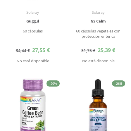
Solaray
Solaray
Guggul
GS Calm
60 cápsulas
60 cápsulas vegetales con
protección entérica
Precio
Precio
27,55 €
25,39 €
34,44 €
31,75 €
especial
especial
No está disponible
No está disponible
-20%
-26%