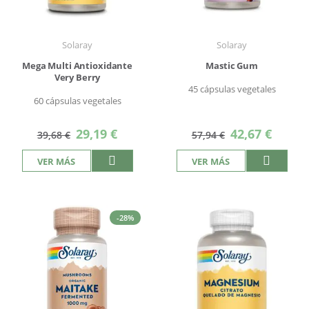
Solaray
Solaray
Mega Multi Antioxidante
Mastic Gum
Very Berry
45 cápsulas vegetales
60 cápsulas vegetales
Precio
Precio
29,19 €
42,67 €
39,68 €
57,94 €
especial
especial
VER MÁS
VER MÁS
-28%