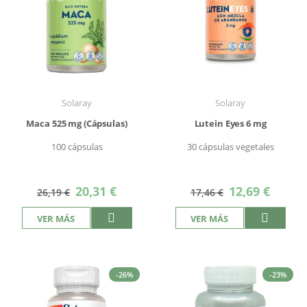
Solaray
Solaray
Maca 525 mg (Cápsulas)
Lutein Eyes 6 mg
100 cápsulas
30 cápsulas vegetales
Precio
Precio
20,31 €
12,69 €
26,19 €
17,46 €
especial
especial
VER MÁS
VER MÁS
-26%
-23%