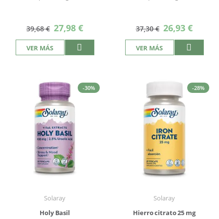
Precio
Precio
27,98 €
26,93 €
39,68 €
37,30 €
especial
especial
VER MÁS
VER MÁS
-30%
-28%
Solaray
Solaray
Holy Basil
Hierro citrato 25 mg