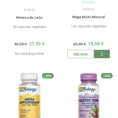
Valoración:
100%
Solaray
Solaray
Mega Multi Mineral
Melena de León
120 cápsulas vegetales
60 cápsulas vegetales
Precio
Precio
27,93 €
18,68 €
36,50 €
25,40 €
especial
especial
No está disponible
VER MÁS
-26%
-26%