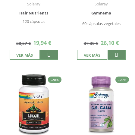
Solaray
Solaray
Hair Nutrients
Gymnema
120 cápsulas
60 cápsulas vegetales
Precio
Precio
19,94 €
26,10 €
28,57 €
37,30 €
especial
especial
VER MÁS
VER MÁS
-20%
-20%