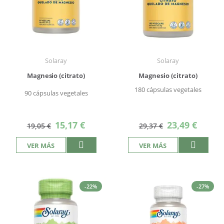
Solaray
Solaray
Magnesio (citrato)
Magnesio (citrato)
180 cápsulas vegetales
90 cápsulas vegetales
Precio
Precio
15,17 €
23,49 €
19,05 €
29,37 €
especial
especial
VER MÁS
VER MÁS
-22%
-27%