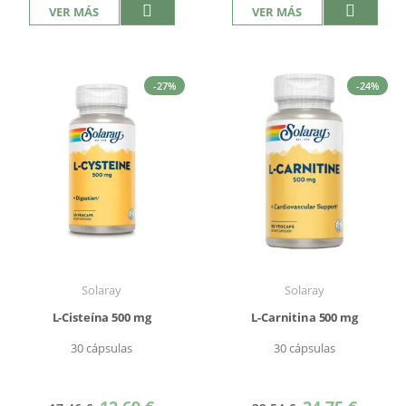
VER MÁS
VER MÁS
-27%
-24%
Solaray
Solaray
L-Cisteína 500 mg
L-Carnitina 500 mg
30 cápsulas
30 cápsulas
Precio
Precio