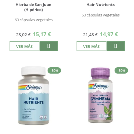
Hierba de San Juan
Hair Nutrients
(Hipérico)
60 cápsulas vegetales
60 cápsulas vegetales
Precio
Precio
15,17 €
14,97 €
23,02 €
21,43 €
especial
especial
VER MÁS
VER MÁS
-30%
-30%