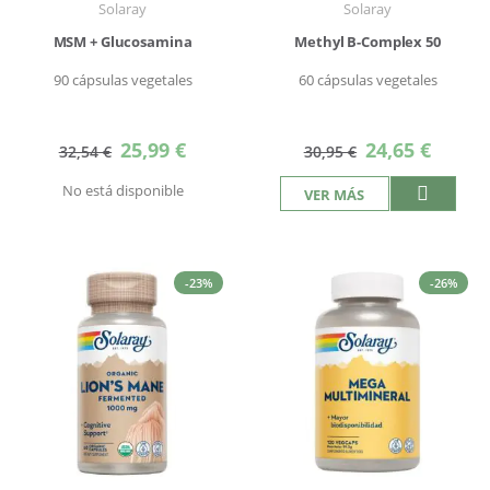
Solaray
Solaray
MSM + Glucosamina
Methyl B-Complex 50
90 cápsulas vegetales
60 cápsulas vegetales
Precio
Precio
25,99 €
24,65 €
32,54 €
30,95 €
especial
especial
No está disponible
VER MÁS
-23%
-26%