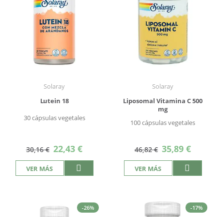
Solaray
Solaray
Lutein 18
Liposomal Vitamina C 500
mg
30 cápsulas vegetales
100 cápsulas vegetales
Precio
Precio
22,43 €
35,89 €
30,16 €
46,82 €
especial
especial
VER MÁS
VER MÁS
-26%
-17%