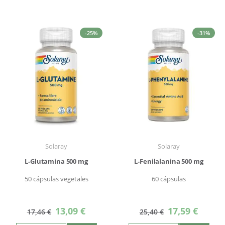
-25%
-31%
Solaray
Solaray
L-Glutamina 500 mg
L-Fenilalanina 500 mg
50 cápsulas vegetales
60 cápsulas
Precio
Precio
13,09 €
17,59 €
17,46 €
25,40 €
especial
especial