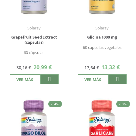
Solaray
Solaray
Grapefruit Seed Extract
Glicina 1000 mg
(cápsulas)
60 cápsulas vegetales
60 cápsulas
Precio
Precio
20,99 €
13,32 €
30,16 €
17,64 €
especial
especial
VER MÁS
VER MÁS
-34%
-32%