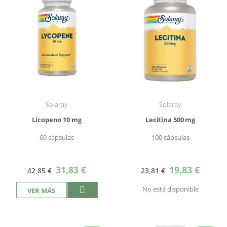
Solaray
Solaray
Licopeno 10 mg
Lecitina 500 mg
60 cápsulas
100 cápsulas
Precio
Precio
31,83 €
19,83 €
42,85 €
23,81 €
especial
especial
No está disponible
VER MÁS