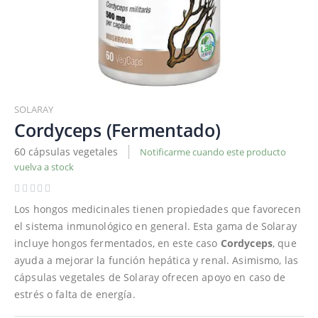
Saltar
al
SOLARAY
comienzo
Cordyceps (Fermentado)
de
60 cápsulas vegetales
Notificarme cuando este producto
la
vuelva a stock
galería
de
imágenes
Los hongos medicinales tienen propiedades que favorecen
el sistema inmunológico en general. Esta gama de Solaray
incluye hongos fermentados, en este caso
Cordyceps
, que
ayuda a mejorar la función hepática y renal. Asimismo, las
cápsulas vegetales de Solaray ofrecen apoyo en caso de
estrés o falta de energía.