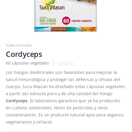
Saltar
al
SURA VITASAN
comienzo
Cordyceps
de
60 cápsulas vegetales
la
galería
Los hongos medicinales son favorables para mejorar la
de
salud inmunológica y proteger las defensas y células del
imágenes
cuerpo. Sura Vitasan ha diseñado estas cápsulas vegetales
a partir del extracto puro y de alta calidad del hongo
Cordyceps
. El laboratorio garantiza que se ha producido
en cultivos sostenibles, libres de pesticidas y otros
contaminantes. Es un producto natural apto para veganos,
vegetarianos y celíacos.