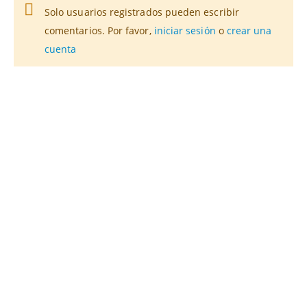
Solo usuarios registrados pueden escribir
comentarios. Por favor,
iniciar sesión
o
crear una
cuenta