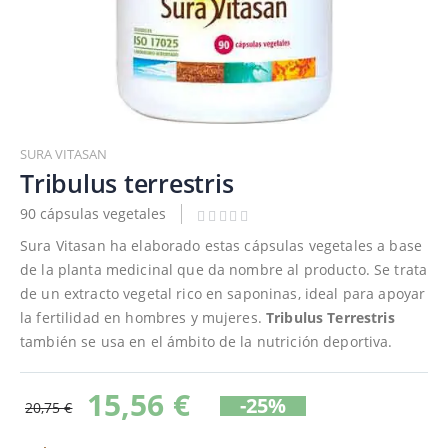
Saltar
al
SURA VITASAN
comienzo
Tribulus terrestris
de
90 cápsulas vegetales
la
galería
Sura Vitasan ha elaborado estas cápsulas vegetales a base
de
de la planta medicinal que da nombre al producto. Se trata
imágenes
de un extracto vegetal rico en saponinas, ideal para apoyar
la fertilidad en hombres y mujeres.
Tribulus Terrestris
también se usa en el ámbito de la nutrición deportiva.
15,56 €
-25%
20,75 €