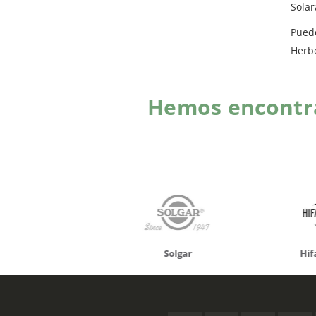
Solar
Pued
Herb
Hemos encontra
onusan
Solgar
Hifas 