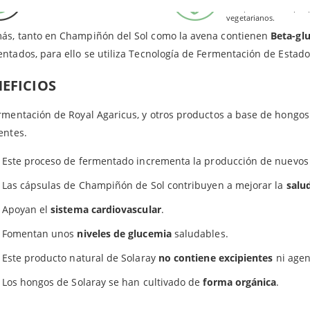
gluten.
Este producto es apto 
tión de la avena es más rápida y sencilla por parte de los hongos.
vegetarianos.
ás, tanto en Champiñón del Sol como la avena contienen
Beta-gl
ntados, para ello se utiliza Tecnología de Fermentación de Estado
EFICIOS
rmentación de Royal Agaricus, y otros productos a base de hongo
entes.
Este proceso de fermentado incrementa la producción de nuevo
Las cápsulas de Champiñón de Sol contribuyen a mejorar la
salu
Apoyan el
sistema cardiovascular
.
Fomentan unos
niveles de glucemia
saludables.
Este producto natural de Solaray
no contiene excipientes
ni agen
Los hongos de Solaray se han cultivado de
forma orgánica
.