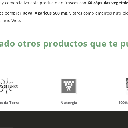
Productos relacionados
ay comercializa este producto en frascos con
60 cápsulas vegetal
es comprar
Royal Agaricus 500 mg
, y otros complementos nutrici
olario Web.
do otros productos que te p
da Terra
Nutergia
100% N