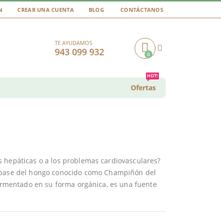
N
CREAR UNA CUENTA
BLOG
CONTÁCTANOS
TE AYUDAMOS
943 099 932
0
Cart
HOT!
Ofertas
s hepáticas o a los problemas cardiovasculares?
a base del hongo conocido como Champiñón del
fermentado en su forma orgánica, es una fuente