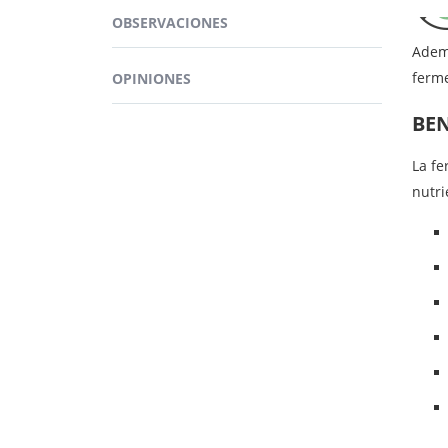
diges
OBSERVACIONES
Adem
ferme
OPINIONES
BEN
La fe
nutri