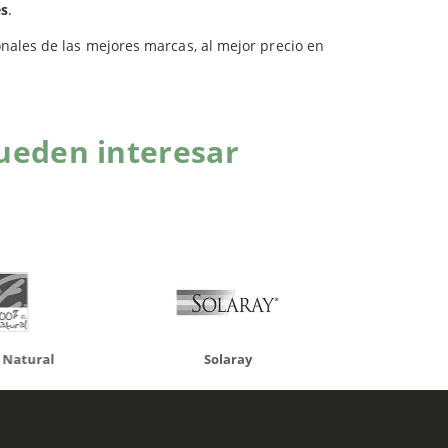
es
.
onales de las mejores marcas, al mejor precio en
ueden interesar
atural
Solaray
LCN