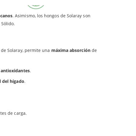
veganos.
para
ucanos
. Asimismo, los hongos de Solaray son
 Sólido.
s de Solaray, permite una
máxima absorción
de
s
antioxidantes
.
d del hígado
.
tes de carga.