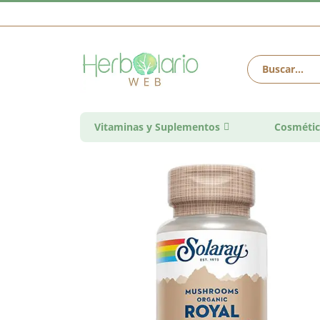
Vitaminas y Suplementos
Cosmétic
Saltar
al
final
de
la
galería
de
imágenes