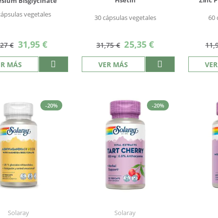
Fisetin
Zinc P
sium Bisglycinate
cápsulas vegetales
30 cápsulas vegetales
60
Precio
Precio
31,95 €
25,35 €
,27 €
31,75 €
11,
especial
especial
ER MÁS
VER MÁS
VER
-20%
-20%
Solaray
Solaray