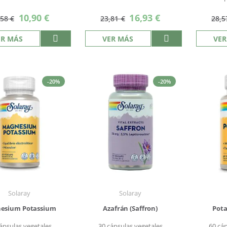
Precio
Precio
10,90 €
16,93 €
,58 €
23,81 €
28,5
especial
especial
ER MÁS
VER MÁS
VER
-20%
-20%
Solaray
Solaray
esium Potassium
Azafrán (Saffron)
Pota
ápsulas vegetales
30 cápsulas vegetales
60 cá