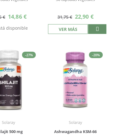
Precio
Precio
14,86 €
22,90 €
5 €
31,75 €
especial
especial
tá disponible
VER MÁS
-27%
-20%
Solaray
Solaray
ilajit 500 mg
Ashwagandha KSM-66