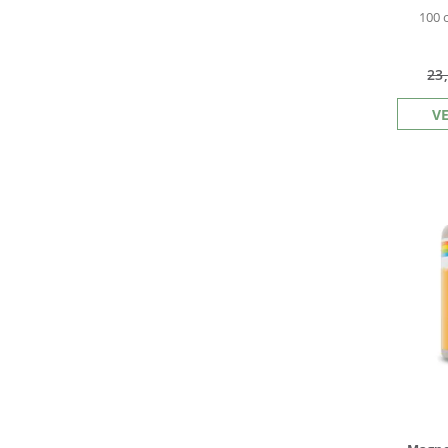
100 
23
V