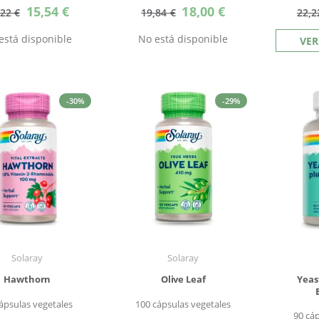
Precio
Precio
15,54 €
18,00 €
,22 €
19,84 €
22,2
especial
especial
está disponible
No está disponible
VER
-30%
-29%
Solaray
Solaray
Hawthorn
Olive Leaf
Yeas
ápsulas vegetales
100 cápsulas vegetales
90 cá