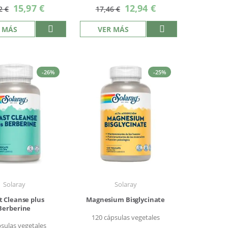
Precio
Precio
15,97 €
12,94 €
2 €
17,46 €
especial
especial
 MÁS
VER MÁS
-26%
-25%
Solaray
Solaray
t Cleanse plus
Magnesium Bisglycinate
Berberine
120 cápsulas vegetales
psulas vegetales