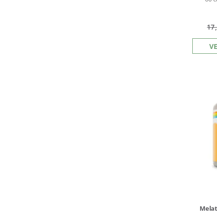
17
V
Melat