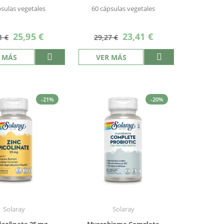
psulas vegetales
60 cápsulas vegetales
Precio
Precio
25,95 €
23,41 €
1 €
29,27 €
especial
especial
 MÁS
VER MÁS
-21%
-20%
Solaray
Solaray