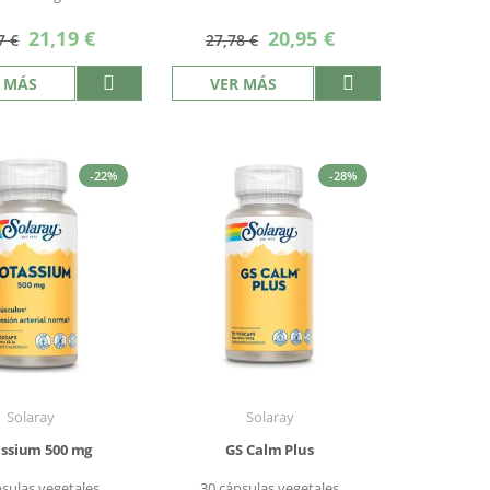
Precio
Precio
21,19 €
20,95 €
7 €
27,78 €
especial
especial
 MÁS
VER MÁS
-22%
-28%
Solaray
Solaray
ssium 500 mg
GS Calm Plus
psulas vegetales
30 cápsulas vegetales