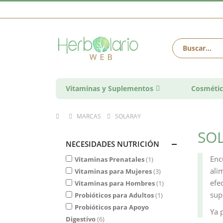
Vitaminas y Suplementos
Cosmétic
MARCAS
SOLARAY
SO
NECESIDADES NUTRICIÓN
Enc
Vitaminas Prenatales
1
ali
Vitaminas para Mujeres
3
efe
Vitaminas para Hombres
1
sup
Probióticos para Adultos
1
Probióticos para Apoyo
Ya 
Digestivo
6