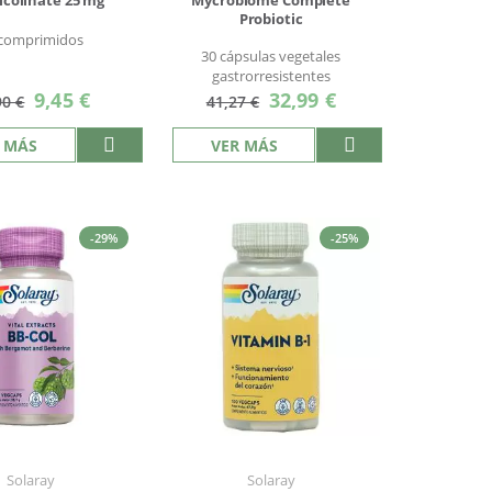
icolinate 25 mg
Mycrobiome Complete
Probiotic
 comprimidos
30 cápsulas vegetales
gastrorresistentes
Precio
Precio
9,45 €
32,99 €
90 €
41,27 €
especial
especial
 MÁS
VER MÁS
-29%
-25%
Solaray
Solaray