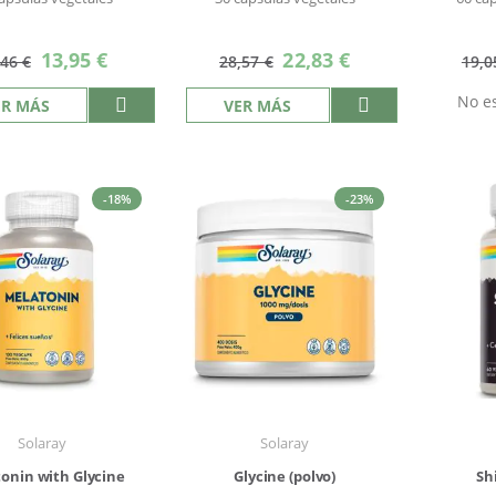
Precio
Precio
13,95 €
22,83 €
,46 €
28,57 €
19,0
especial
especial
No es
ER MÁS
VER MÁS
-18%
-23%
Solaray
Solaray
onin with Glycine
Glycine (polvo)
Sh