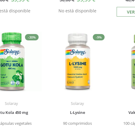
especial
especial
está disponible
No está disponible
VER
-30%
-9%
Solaray
Solaray
tu Kola 450 mg
L-Lysine
Val
cápsulas vegetales
90 comprimidos
100 cá