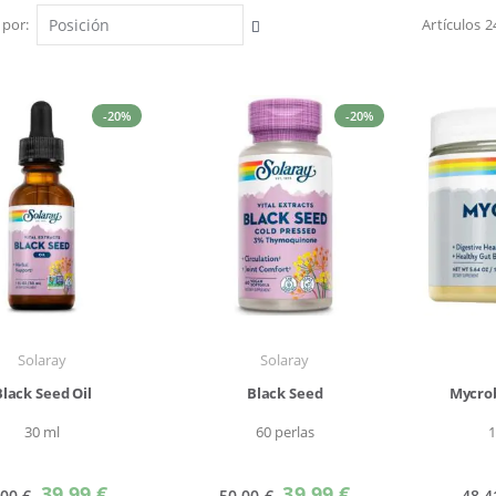
 por
Artículos
2
Fijar
Dirección
Descendente
-20%
-20%
Solaray
Solaray
Black Seed Oil
Black Seed
Mycrob
30 ml
60 perlas
Precio
Precio
39,99 €
39,99 €
,00 €
50,00 €
48,4