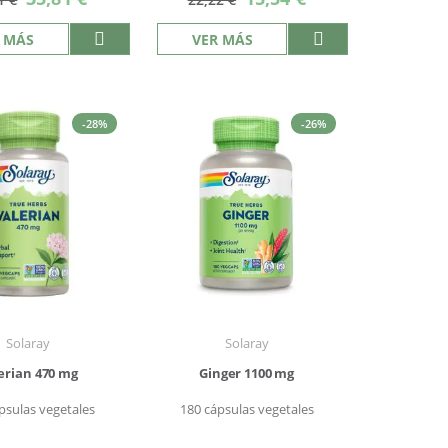
especial
especial
 MÁS
VER MÁS
-28%
-26%
Solaray
Solaray
erian 470 mg
Ginger 1100 mg
psulas vegetales
180 cápsulas vegetales