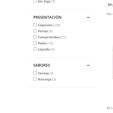
Sin Soja
7
22
No 
PRESENTACIÓN
Cápsulas
229
Perlas
8
Comprimidos
21
Polvo
10
Líquido
5
SABORES
Cereza
3
Naranja
2
60 c