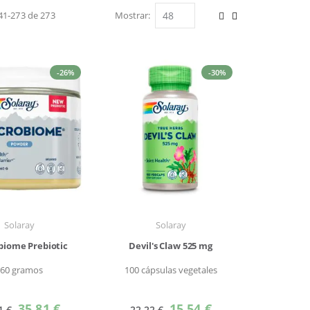
41
-
273
de
273
Mostrar
Ver
Parrilla
Lista
como
-26%
-30%
Solaray
Solaray
iome Prebiotic
Devil's Claw 525 mg
160 gramos
100 cápsulas vegetales
Precio
Precio
35,81 €
15,54 €
1 €
22,22 €