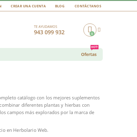
N
CREAR UNA CUENTA
BLOG
CONTÁCTANOS
TE AYUDAMOS
943 099 932
0
Cart
HOT!
Ofertas
completo catálogo con los mejores suplementos
 combinar diferentes plantas y hierbas con
de los campos más explorados por la marca de
ecio en Herbolario Web.