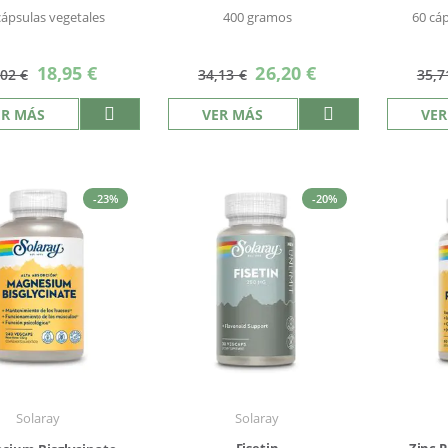
cápsulas vegetales
400 gramos
60 cá
Precio
Precio
18,95 €
26,20 €
,02 €
34,13 €
35,7
especial
especial
ER MÁS
VER MÁS
VER
-23%
-20%
Solaray
Solaray