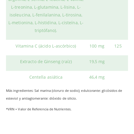
L-treonina, L-glutamina, L-lisina, L-
isoleucina, L-fenilalanina, L-tirosina,
L-metionina, L-histidina, L-cisteína, L-
triptófano).
Vitamina C (ácido L-ascórbico)
100 mg
125
Extracto de Ginseng (raíz)
19,5 mg
Centella asiática
46,4 mg
Más ingredientes: Sal marina (cloruro de sodio); edulcorante: glicósidos de
esteviol y antiaglomerante: dióxido de silicio.
*VRN = Valor de Referencia de Nutrientes.