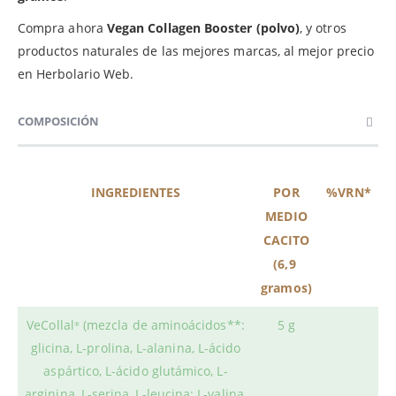
Compra ahora
Vegan Collagen Booster
(polvo)
, y otros
productos naturales de las mejores marcas, al mejor precio
en Herbolario Web.
COMPOSICIÓN
INGREDIENTES
POR
%VRN*
MEDIO
CACITO
(6,9
gramos)
VeCollal
(mezcla de aminoácidos**:
5 g
®
glicina, L-prolina, L-alanina, L-ácido
aspártico, L-ácido glutámico, L-
arginina, L-serina, L-leucina; L-valina,