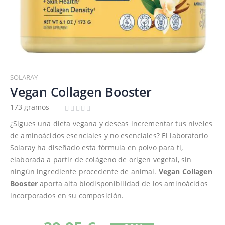
Saltar
al
SOLARAY
comienzo
Vegan Collagen Booster
de
173 gramos
la
galería
¿Sigues una dieta vegana y deseas incrementar tus niveles
de
de aminoácidos esenciales y no esenciales? El laboratorio
imágenes
Solaray ha diseñado esta fórmula en polvo para ti,
elaborada a partir de colágeno de origen vegetal, sin
ningún ingrediente procedente de animal.
Vegan Collagen
Booster
aporta alta biodisponibilidad de los aminoácidos
incorporados en su composición.