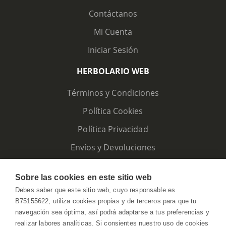
Contáctanos
Mi Cuenta
Iniciar Sesión
HERBOLARIO WEB
Términos y Condiciones
Política Cookies
Política Privacidad
Envíos y Devoluciones
Sobre las cookies en este sitio web
Debes saber que este sitio web, cuyo responsable es
B75155622, utiliza cookies propias y de terceros para que tu
navegación sea óptima, así podrá adaptarse a tus preferencias y
realizar labores analíticas. Si consientes nuestro uso de cookies