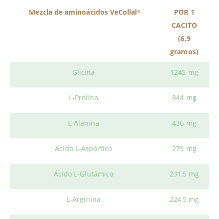
Mezcla de aminoácidos VeCollal
POR 1
®
CACITO
(6,9
gramos)
Glicina
1245 mg
L-Prolina
844 mg
L-Alanina
436 mg
Ácido L-Aspártico
279 mg
Ácido L-Glutámico
231,5 mg
L-Arginina
224,5 mg