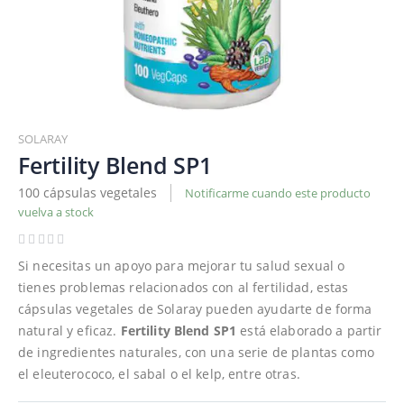
Saltar
al
SOLARAY
comienzo
Fertility Blend SP1
de
100 cápsulas vegetales
Notificarme cuando este producto
la
vuelva a stock
galería
de
imágenes
Si necesitas un apoyo para mejorar tu salud sexual o
tienes problemas relacionados con al fertilidad, estas
cápsulas vegetales de Solaray pueden ayudarte de forma
natural y eficaz.
Fertility Blend SP1
está elaborado a partir
de ingredientes naturales, con una serie de plantas como
el eleuterococo, el sabal o el kelp, entre otras.