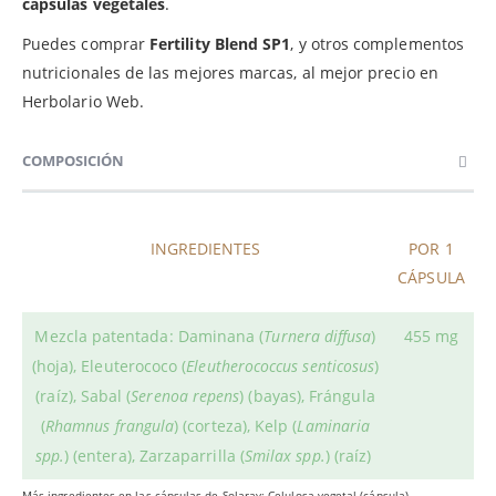
cápsulas vegetales
.
Puedes comprar
Fertility Blend SP1
, y otros complementos
nutricionales de las mejores marcas, al mejor precio en
Herbolario Web.
COMPOSICIÓN
INGREDIENTES
POR 1
CÁPSULA
Mezcla patentada: Daminana (
Turnera diffusa
)
455 mg
(hoja), Eleuterococo (
Eleutherococcus senticosus
)
(raíz), Sabal (
Serenoa repens
) (bayas), Frángula
(
Rhamnus frangula
) (corteza), Kelp (
Laminaria
spp.
) (entera), Zarzaparrilla (
Smilax spp.
) (raíz)
Más ingredientes en las cápsulas de Solaray: Celulosa vegetal (cápsula)