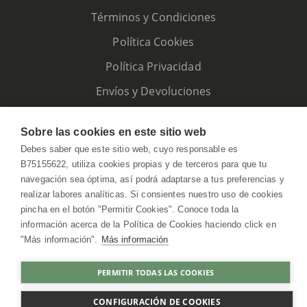
Términos y Condiciones
Política Cookies
Política Privacidad
Envíos y Devoluciones
Sobre las cookies en este sitio web
Debes saber que este sitio web, cuyo responsable es
B75155622, utiliza cookies propias y de terceros para que tu
navegación sea óptima, así podrá adaptarse a tus preferencias y
realizar labores analíticas. Si consientes nuestro uso de cookies
pincha en el botón "Permitir Cookies". Conoce toda la
información acerca de la Política de Cookies haciendo click en
"Más información".
Más información
HerbolarioWeb © 2026. All Rights Reserved
PERMITIR TODAS LAS COOKIES
AGOTADO
CONFIGURACIÓN DE COOKIES