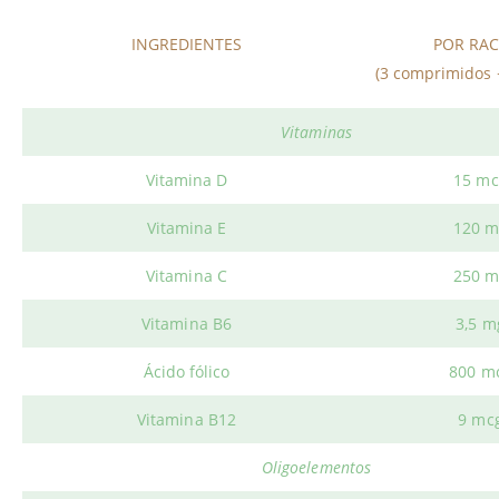
INGREDIENTES
POR RA
(3 comprimidos 
Vitaminas
Vitamina D
15 mc
Vitamina E
120 m
Vitamina C
250 m
Vitamina B6
3,5 m
Ácido fólico
800 m
Vitamina B12
9 mc
Oligoelementos