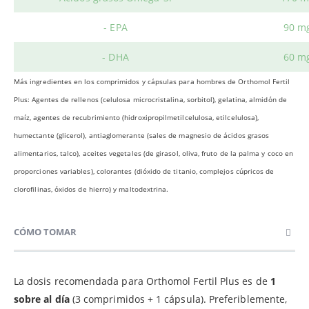
- EPA
90 m
- DHA
60 m
Más ingredientes en los comprimidos y cápsulas para hombres de Orthomol Fertil
Plus: Agentes de rellenos (celulosa microcristalina, sorbitol), gelatina, almidón de
maíz, agentes de recubrimiento (hidroxipropilmetilcelulosa, etilcelulosa),
humectante (glicerol), antiaglomerante (sales de magnesio de ácidos grasos
alimentarios, talco), aceites vegetales (de girasol, oliva, fruto de la palma y coco en
proporciones variables), colorantes (dióxido de titanio, complejos cúpricos de
clorofilinas, óxidos de hierro) y maltodextrina.
CÓMO TOMAR
La dosis recomendada para Orthomol Fertil Plus es de
1
sobre al día
(3 comprimidos + 1 cápsula). Preferiblemente,