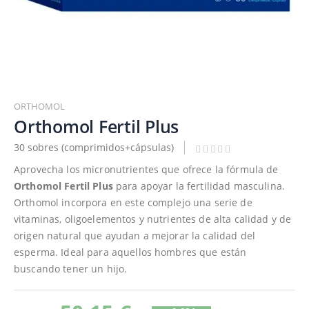
Saltar
al
ORTHOMOL
comienzo
Orthomol Fertil Plus
de
30 sobres (comprimidos+cápsulas)
la
galería
Aprovecha los micronutrientes que ofrece la fórmula de
de
Orthomol Fertil Plus
para apoyar la fertilidad masculina.
imágenes
Orthomol incorpora en este complejo una serie de
vitaminas, oligoelementos y nutrientes de alta calidad y de
origen natural que ayudan a mejorar la calidad del
esperma. Ideal para aquellos hombres que están
buscando tener un hijo.