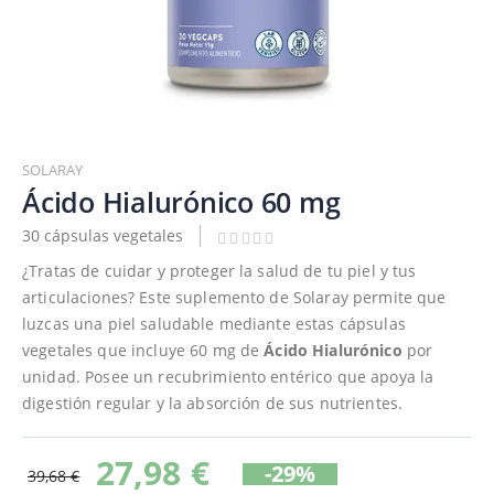
Saltar
al
SOLARAY
comienzo
Ácido Hialurónico 60 mg
de
30 cápsulas vegetales
la
galería
¿Tratas de cuidar y proteger la salud de tu piel y tus
de
articulaciones? Este suplemento de Solaray permite que
imágenes
luzcas una piel saludable mediante estas cápsulas
vegetales que incluye 60 mg de
Ácido Hialurónico
por
unidad. Posee un recubrimiento entérico que apoya la
digestión regular y la absorción de sus nutrientes.
27,98 €
-29%
39,68 €